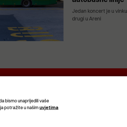
Jedan koncert je u vin
drugi u Areni
EKRETNINA
IT&TECH
VENTIQUATTRO
O
ŽIVOT
SPORT I
CRNA
REKREACIJA
KRONIKA
da bismo unaprijedili vaše
ija potražite u našim
uvjetima