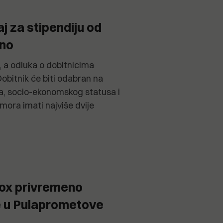
j za stipendiju od
čno
a, a odluka o dobitnicima
 Dobitnik će biti odabran na
a, socio-ekonomskog statusa i
 mora imati najviše dvije
Cox privremeno
e u Pulaprometove