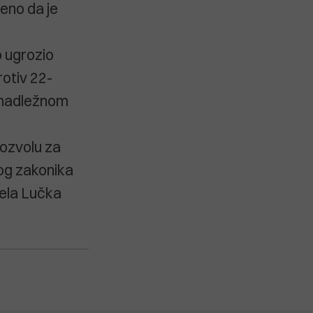
đeno da je
o ugrozio
rotiv 22-
a nadležnom
ozvolu za
kog zakonika
zela Lučka