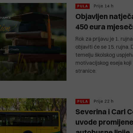
Prije 14 h
PULA
Objavljen natječa
450 eura mjese
Rok za prijavu je 1. rujn
objaviti će se 15. rujna.
temelju školskog uspjeh
motivacijskog eseja koji
stranice.
Prije 22 h
PULA
Severina i Carl 
uvode promijen
autobusne linije