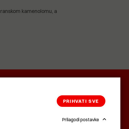
kuranskom kamenolomu, a
SMRTNICE
BAŠTARDINI I
KRASNA
PRAVI
ZEMLJA
PRIHVATI SVE
Prilagodi postavke