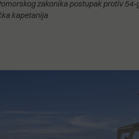
 Pomorskog zakonika postupak protiv 54-g
stanovanje,
kulturu..."
čka kapetanija