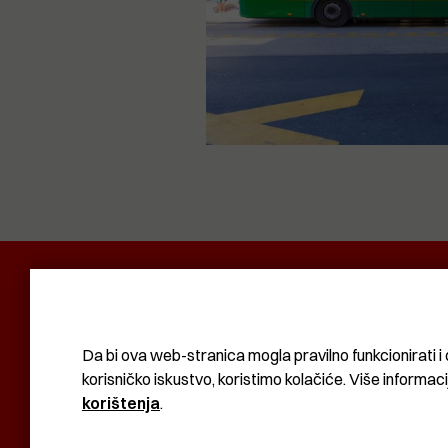
POLITIKA I DRUŠTVO
RADAR
SVIJET N
KOMUNAL
BIZNIS
SVIJET
KULTURA
Da bi ova web-stranica mogla pravilno funkcionirati i 
korisničko iskustvo, koristimo kolačiće. Više informac
korištenja
.
KOLAČIĆI
UVJETI KORIŠTENJA
IMPRESSUM