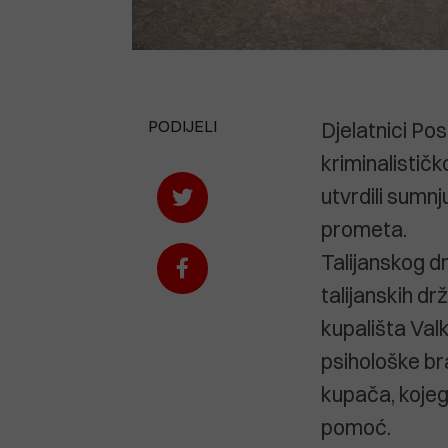
PODIJELI
Djelatnici Po
kriminalističk
utvrdili sumn
prometa.
Talijanskog dr
talijanskih drž
kupališta Val
psihološke br
kupača, kojeg 
pomoć.