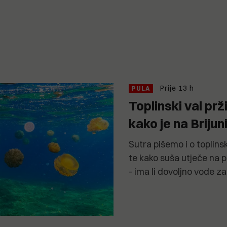
Prije 13 h
PULA
Toplinski val prž
kako je na Briju
Sutra pišemo i o toplins
te kako suša utječe na po
- ima li dovoljno vode z