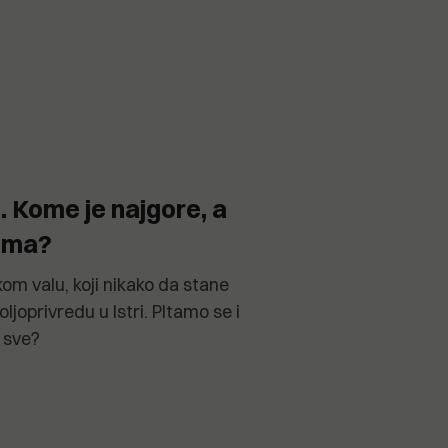
i. Kome je najgore, a
nima?
kom valu, koji nikako da stane
ljoprivredu u Istri. PItamo se i
a sve?