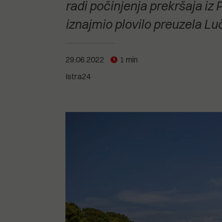
POGLEDAJTE SVE
POGLEDAJTE SVE
radi počinjenja prekršaja iz
POGLEDAJTE SVE
iznajmio plovilo preuzela Lu
POGLEDAJTE SVE
29.06.2022
1 min
Istra24