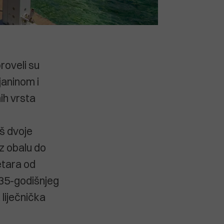
roveli su
janinom i
ih vrsta
oš dvoje
 uz obalu do
etara od
 35-godišnjeg
 liječnička