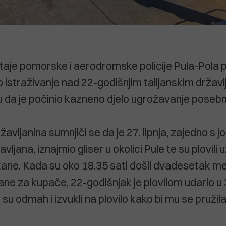
staje pomorske i aerodromske policije Pula-Pola p
o istraživanje nad 22-godišnjim talijanskim državl
ju da je počinio kazneno djelo ugrožavanje posebn
žavljanina sumnjiči se da je 27. lipnja, zajedno s j
avljana, iznajmio gliser u okolici Pule te su plovili
kane. Kada su oko 18.35 sati došli dvadesetak m
ane za kupače, 22-godišnjak je plovilom udario u
su odmah i izvukli na plovilo kako bi mu se pružila