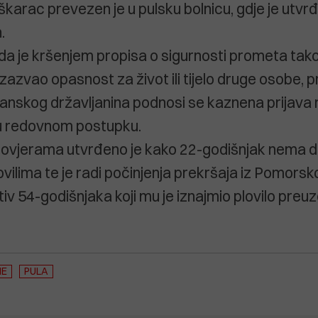
škarac prevezen je u pulsku bolnicu, gdje je utvr
.
a je kršenjem propisa o sigurnosti prometa tak
zazvao opasnost za život ili tijelo druge osobe, p
ijanskog državljanina podnosi se kaznena prijav
 u redovnom postupku.
rovjerama utvrđeno je kako 22-godišnjak nema d
ovilima te je radi počinjenja prekršaja iz Pomors
iv 54-godišnjaka koji mu je iznajmio plovilo preu
NE
PULA