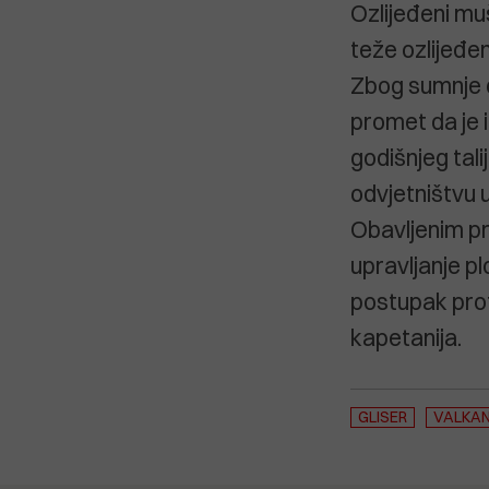
Ozlijeđeni mu
teže ozlijeđen
Zbog sumnje d
promet da je i
godišnjeg tal
odvjetništvu
Obavljenim p
upravljanje pl
postupak prot
kapetanija.
GLISER
VALKA