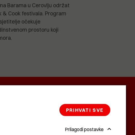
 na Barama u Cerovlju održat
k & Cook festivala. Program
sjetitelje očekuje
instvenom prostoru koji
mora.
SMRTNICE
BAŠTARDINI I
KRASNA
PRAVI
ZEMLJA
PRIHVATI SVE
Prilagodi postavke