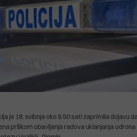
ija je 18. svibnja oko 9.50 sati zaprimila dojavu da
ena prilikom obavljanja radova uklanjanja odrona
potezu Vozilići- Plomin.