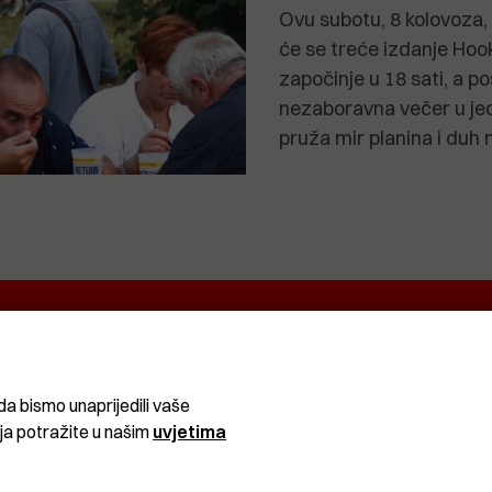
Ovu subotu, 8 kolovoza,
će se treće izdanje Hoo
započinje u 18 sati, a po
nezaboravna večer u jed
pruža mir planina i duh 
EKRETNINA
IT&TECH
VENTIQUATTRO
O
ŽIVOT
SPORT I
CRNA
REKREACIJA
KRONIKA
da bismo unaprijedili vaše
ija potražite u našim
uvjetima