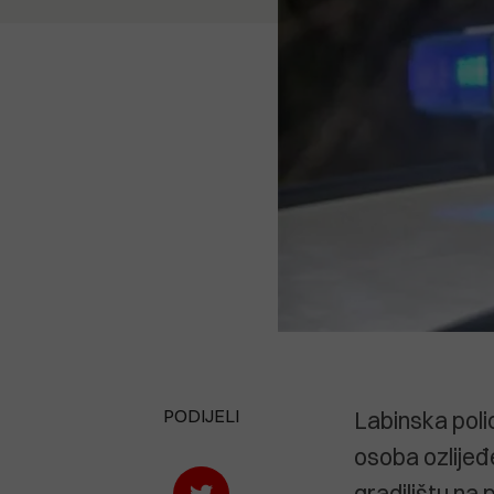
PODIJELI
Labinska polic
osoba ozlijeđ
gradilištu na 