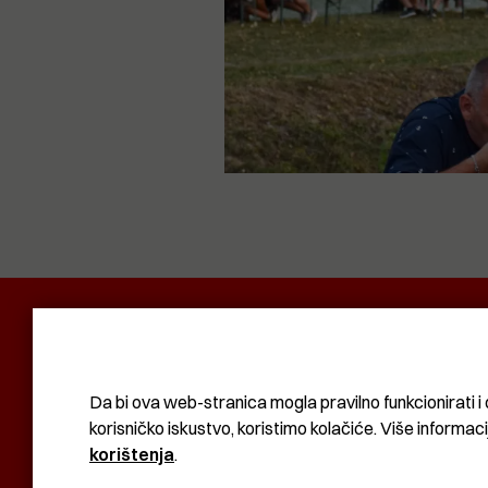
POLITIKA I DRUŠTVO
RADAR
SVIJET N
KOMUNAL
BIZNIS
SVIJET
KULTURA
Da bi ova web-stranica mogla pravilno funkcionirati i 
korisničko iskustvo, koristimo kolačiće. Više informac
korištenja
.
KOLAČIĆI
UVJETI KORIŠTENJA
IMPRESSUM