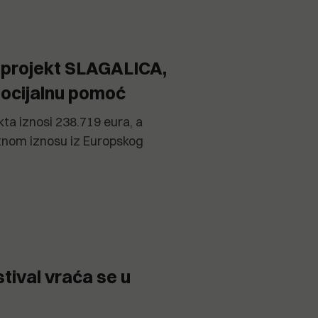
e projekt SLAGALICA,
socijalnu pomoć
ta iznosi 238.719 eura, a
otnom iznosu iz Europskog
tival vraća se u