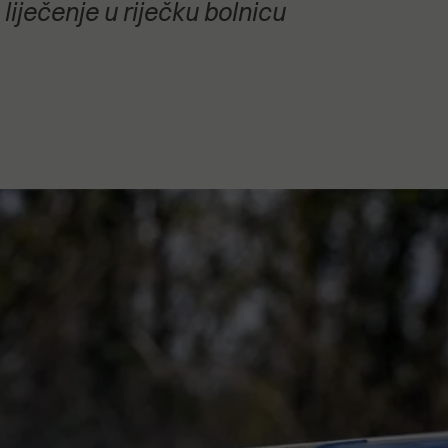
liječenje u riječku bolnicu
stanovanje,
kulturu..."