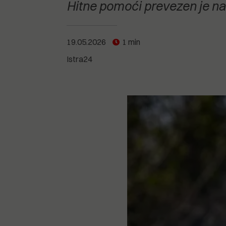
POGLEDAJTE SVE
POGLEDAJTE SVE
Hitne pomoći prevezen je na 
POGLEDAJTE SVE
19.05.2026
1 min
POGLEDAJTE SVE
Istra24