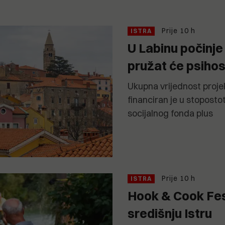
Prije 10 h
ISTRA
U Labinu počinj
pružat će psiho
Ukupna vrijednost projek
financiran je u stopost
socijalnog fonda plus
Prije 10 h
ISTRA
Hook & Cook Fes
središnju Istru