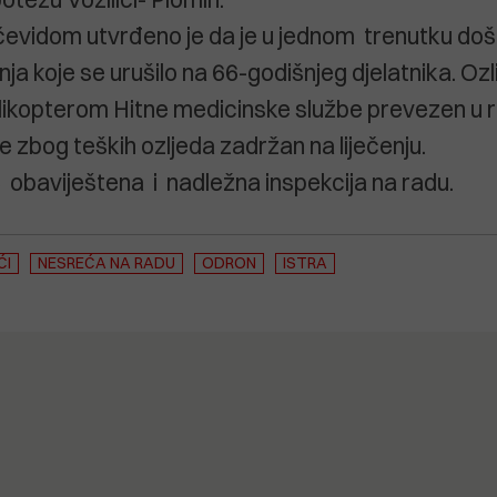
evidom utvrđeno je da je u jednom trenutku doš
ja koje se urušilo na 66-godišnjeg djelatnika. Ozl
helikopterom Hitne medicinske službe prevezen u r
je zbog teških ozljeda zadržan na liječenju.
 obaviještena i nadležna inspekcija na radu.
ĆI
NESREĆA NA RADU
ODRON
ISTRA