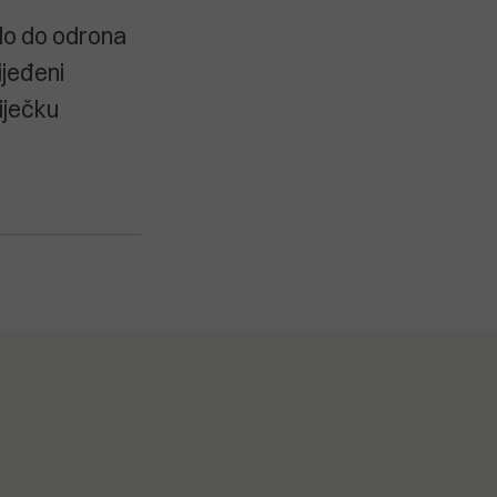
lo do odrona
ijeđeni
iječku