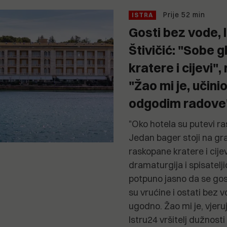
Prije 52 min
ISTRA
Gosti bez vode, li
Štivičić: "Sobe 
kratere i cijevi",
"Žao mi je, učin
odgodim radove
"Oko hotela su putevi ra
Jedan bager stoji na gra
raskopane kratere i cij
dramaturgija i spisatelji
potpuno jasno da se gost
su vrućine i ostati bez 
ugodno. Žao mi je, vjeru
Istru24 vršitelj dužnost