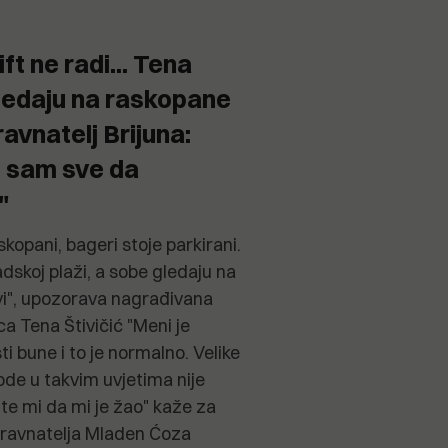
ft ne radi... Tena
gledaju na raskopane
 ravnatelj Brijuna:
io sam sve da
"
skopani, bageri stoje parkirani.
dskoj plaži, a sobe gledaju na
evi", upozorava nagrađivana
ca Tena Štivičić "Meni je
i bune i to je normalno. Velike
vode u takvim uvjetima nije
jte mi da mi je žao" kaže za
i ravnatelja Mladen Ćoza