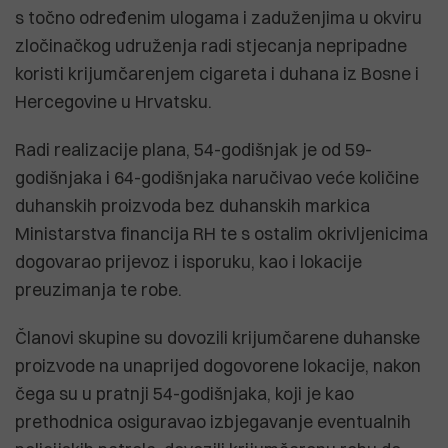
s točno određenim ulogama i zaduženjima u okviru
zločinačkog udruženja radi stjecanja nepripadne
koristi krijumčarenjem cigareta i duhana iz Bosne i
Hercegovine u Hrvatsku.
Radi realizacije plana, 54-godišnjak je od 59-
godišnjaka i 64-godišnjaka naručivao veće količine
duhanskih proizvoda bez duhanskih markica
Ministarstva financija RH te s ostalim okrivljenicima
dogovarao prijevoz i isporuku, kao i lokacije
preuzimanja te robe.
Članovi skupine su dovozili krijumčarene duhanske
proizvode na unaprijed dogovorene lokacije, nakon
čega su u pratnji 54-godišnjaka, koji je kao
prethodnica osiguravao izbjegavanje eventualnih