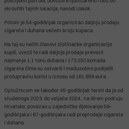
policijskih patrola, dovozili krijumčarenu robu do
skrovitih tajnih lokacija, navodi Uskok.
Potom je 54-godišnjak organizirao daljnju prodaju
cigareta i duhana većem broju kupaca.
Na taj su način članovi zločinačke organizacije
kupili, uvezli te radi daljnje prodaje prevezli
najmanje 1,1 tonu duhana i 173.250 komada
cigareta čime su ostvarili i međusobno podijelili
protupravnu korist u iznosu od 161.659 eura.
Optužnicom se također 45-godišnjak tereti da je od
studenoga 2023. do veljače 2024., na širem podruju
Hrvatske, povezao u zajedničko djelovanje 59-
godišnjaka i 67-godišnjaka radi preprodaje cigareta
i duhana.