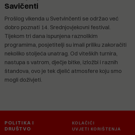
Savičenti
Prošlog vikenda u Svetvinčenti se održao već
dobro poznati 14. Srednjovjekovni festival.
Tijekom tri dana ispunjena raznolikim
programima, posjetitelji su imali priliku zakoračiti
nekoliko stoljeća unatrag. Od viteških turnira,
nastupa s vatrom, dječje bitke, izložbi i raznih
štandova, ovo je tek djelić atmosfere koju smo
mogli doživjeti.
POLITIKA I
KOLAČIĆI
DRUŠTVO
UVJETI KORIŠTENJA