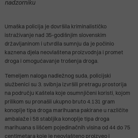
nadzorniku
Umaška policija je dovršila kriminalističko
istraživanje nad 35-godišnjim slovenskim
državljaninom i utvrdila sumnju da je počinio
kaznena djela neovlaštena proizvodnja i promet
droga i omogućavanje trošenja droga.
Temeljem naloga nadležnog suda, policijski
službenici su 3. svibnja izvršili pretragu prostorija
na području Kaštela koje osumnjičeni koristi, kojom
prilikom su pronašli ukupno bruto 4.131 gram
konoplje tipa droga marihuana pakirane u različite
ambalaže i 58 stabljika konoplje tipa droga
marihuana s lišćem pojedinačnih visina od 44 do 75
centimetara koje je neovlašteno proizveo i