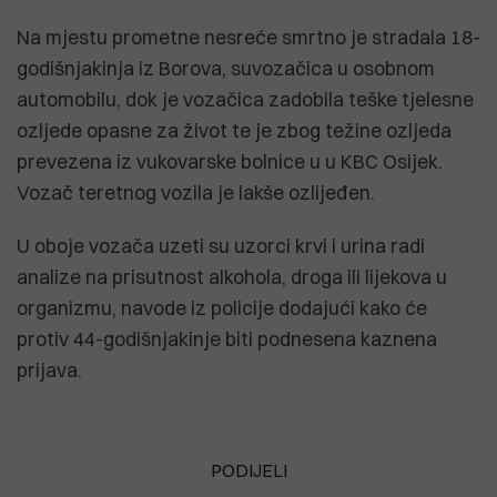
Na mjestu prometne nesreće smrtno je stradala 18-
godišnjakinja iz Borova, suvozačica u osobnom
automobilu, dok je vozačica zadobila teške tjelesne
ozljede opasne za život te je zbog težine ozljeda
prevezena iz vukovarske bolnice u u KBC Osijek.
Vozač teretnog vozila je lakše ozlijeđen.
U oboje vozača uzeti su uzorci krvi i urina radi
analize na prisutnost alkohola, droga ili lijekova u
organizmu, navode iz policije dodajući kako će
protiv 44-godišnjakinje biti podnesena kaznena
prijava.
PODIJELI