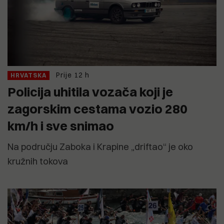
Prije 12 h
HRVATSKA
Policija uhitila vozača koji je
zagorskim cestama vozio 280
km/h i sve snimao
Na području Zaboka i Krapine „driftao“ je oko
kružnih tokova