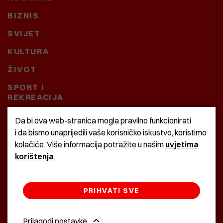
BIZNIS
SVIJET
KULTURA
ŽIVOT
SPORT I
REKREACIJA
CRNA KRONIKA
Da bi ova web-stranica mogla pravilno funkcionirati
i da bismo unaprijedili vaše korisničko iskustvo, koristimo
BAŠTARDINI I PRAVI
kolačiće. Više informacija potražite u našim
uvjetima
KRASNA ZEMLJA
korištenja
.
PRIHVATI SVE
©2022 Istra24 - istarske digitalne novine
Prilagodi postavke