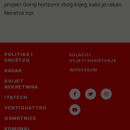
projekt Gornji horizonti zbog kojeg, kako je rekao,
Neretva trpi
POLITIKA I
KOLAČIĆI
DRUŠTVO
UVJETI KORIŠTENJA
IMPRESSUM
RADAR
SVIJET
NEKRETNINA
IT&TECH
VENTIQUATTRO
OSMRTNICE
KOMUNAL