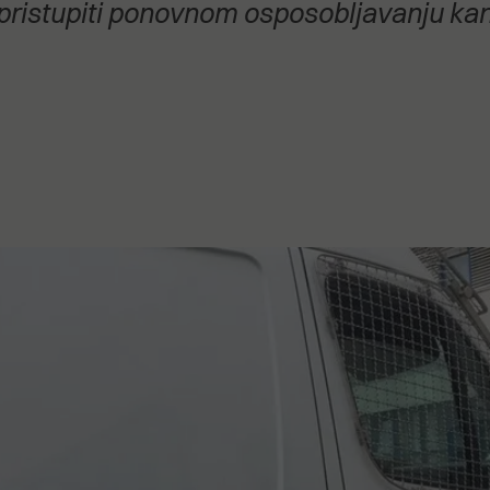
 pristupiti ponovnom osposobljavanju kan
stanovanje,
kulturu..."