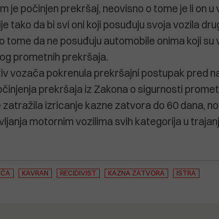
im je počinjen prekršaj, neovisno o tome je li on
nije tako da bi svi oni koji posuđuju svoja vozila dr
 o tome da ne posuđuju automobile onima koji su
og prometnih prekršaja.
rotiv vozača pokrenula prekršajni postupak pred 
činjenja prekršaja iz Zakona o sigurnosti prome
 zatražila izricanje kazne zatvora do 60 dana, n
ljanja motornim vozilima svih kategorija u trajan
EĆA
KAVRAN
RECIDIVIST
KAZNA ZATVORA
ISTRA