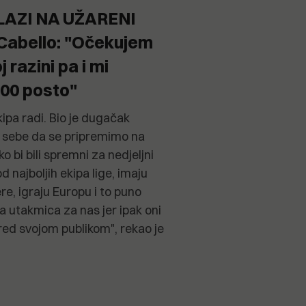
LAZI NA UŽARENI
Cabello: "Očekujem
 razini pa i mi
100 posto"
ipa radi. Bio je dugačak
od sebe da se pripremimo na
o bi bili spremni za nedjeljni
d najboljih ekipa lige, imaju
re, igraju Europu i to puno
na utakmica za nas jer ipak oni
red svojom publikom", rekao je