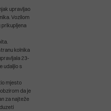
njak upravljao
nika. Vozilom
 prikupljena
ita.
stranu kolnika
upravljala 23-
 udaljio s
tio mjesto
 obzirom da je
an za najteže
duzeti