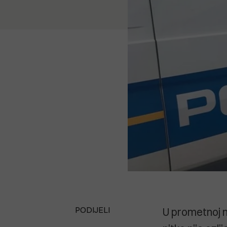
PODIJELI
U prometnoj ne