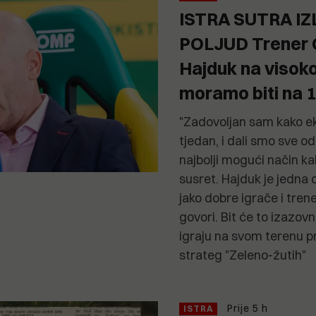
ISTRA SUTRA IZ
POLJUD Trener 
Hajduk na visokoj
moramo biti na 
"Zadovoljan sam kako ek
tjedan, i dali smo sve 
najbolji mogući način kak
susret. Hajduk je jedna o
jako dobre igrače i trene
govori. Bit će to izazov
igraju na svom terenu p
strateg "Zeleno-žutih"
Prije 5 h
ISTRA