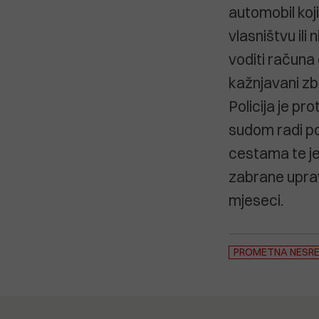
automobil koj
vlasništvu ili 
voditi računa
kažnjavani zb
Policija je p
sudom radi po
cestama te je
zabrane uprav
mjeseci.
PROMETNA NESR