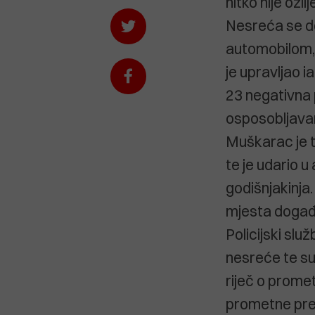
nitko nije ozli
Nesreća se do
automobilom, 
je upravljao 
23 negativna 
osposobljavan
Muškarac je t
te je udario u
godišnjakinja
mjesta događa
Policijski slu
nesreće te su 
riječ o prome
prometne prek