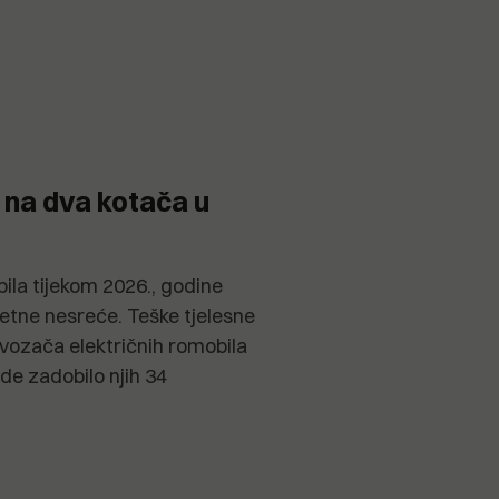
 na dva kotača u
ila tijekom 2026., godine
metne nesreće. Teške tjelesne
 vozača električnih romobila
ede zadobilo njih 34