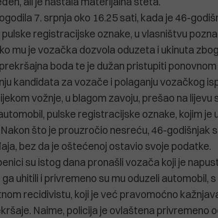
jeđen, ali je nastala materijalna šteta.
godila 7. srpnja oko 16.25 sati, kada je 46-godiš
pulske registracijske oznake, u vlasništvu pozna
iako mu je vozačka dozvola oduzeta i ukinuta zbog
prekršajna boda te je dužan pristupiti ponovnom
ju kandidata za vozače i polaganju vozačkog isp
ijekom vožnje, u blagom zavoju, prešao na lijevu 
 automobil, pulske registracijske oznake, kojim je 
. Nakon što je prouzročio nesreću, 46-godišnjak se
ja, bez da je oštećenoj ostavio svoje podatke.
žbenici su istog dana pronašli vozača koji je napus
ga uhitili i privremeno su mu oduzeli automobil, s
tnom recidivistu, koji je već pravomoćno kažnjav
ršaje. Naime, policija je ovlaštena privremeno o