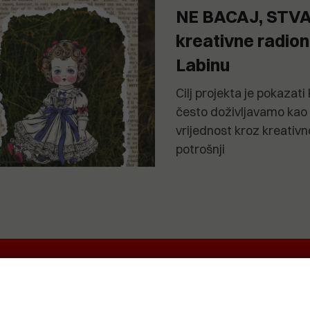
NE BACAJ, STVA
kreativne radio
Labinu
Cilj projekta je pokazati
često doživljavamo kao
vrijednost kroz kreativno
potrošnji
EKRETNINA
IT&TECH
VENTIQUATTRO
O
ŽIVOT
SPORT I
CRNA
REKREACIJA
KRONIKA