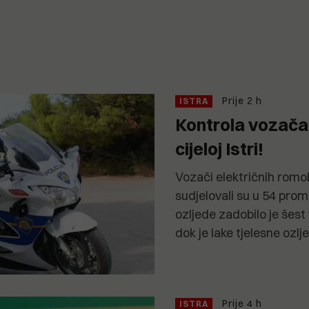
Prije 2 h
ISTRA
Kontrola vozača
cijeloj Istri!
Vozači električnih romob
sudjelovali su u 54 pro
ozljede zadobilo je šest
dok je lake tjelesne ozlj
Prije 4 h
ISTRA