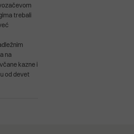
 u vozačevom
ugima trebali
 već
nadležnim
ta na
ovčane kazne i
ju od devet