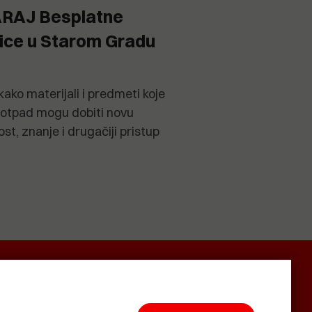
RAJ Besplatne
nice u Starom Gradu
 kako materijali i predmeti koje
 otpad mogu dobiti novu
st, znanje i drugačiji pristup
SMRTNICE
BAŠTARDINI I
KRASNA
PRAVI
ZEMLJA