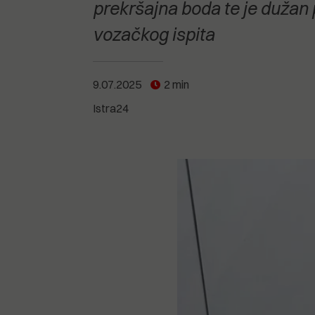
POGLEDAJTE SVE
POGLEDAJTE SVE
prekršajna boda te je dužan
POGLEDAJTE SVE
vozačkog ispita
POGLEDAJTE SVE
9.07.2025
2 min
Istra24