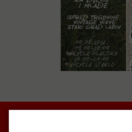
POLITIKA I DRUŠTVO
RADAR
SVIJET N
KOMUNAL
BIZNIS
SVIJET
KULTURA