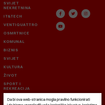
SVIJET
NEKRETNINA
IT&TECH
VENTIQUATTRO
OSMRTNICE
KOMUNAL
BIZNIS
SVIJET
KULTURA
ŽIVOT
SPORT I
REKREACIJA
CRNA KRONIKA
Da bi ova web-stranica mogla pravilno funkcionirati