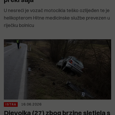
U nesreći je vozač motocikla teško ozlijeđen te je
helikopterom Hitne medicinske službe prevezen u
riječku bolnicu
16.06.2026
ISTRA
Djevojka (27) zbog brzine sletjela s