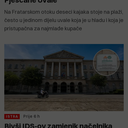
Na Fratarskom otoku deseci kajaka stoje na plaži,
često u jedinom dijelu uvale koja je u hladu i koja je
pristupačna za najmlađe kupače
Prije 6 h
ISTRA
Bivši IDS-ov zamjenik načelnika