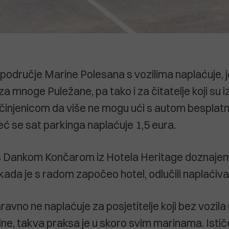
 područje Marine Polesana s vozilima naplaćuje, jo
 mnoge Puležane, pa tako i za čitatelje koji su iz
injenicom da više ne mogu ući s autom besplatno
eć se sat parkinga naplaćuje 1,5 eura.
s Dankom Končarom iz Hotela Heritage doznajemo
ada je s radom započeo hotel, odlučili naplaćivat
ravno ne naplaćuje za posjetitelje koji bez vozila
ne, takva praksa je u skoro svim marinama. Ističe