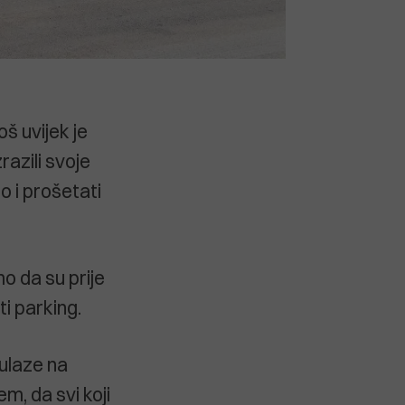
š uvijek je
razili svoje
 i prošetati
 da su prije
i parking.
 ulaze na
m, da svi koji