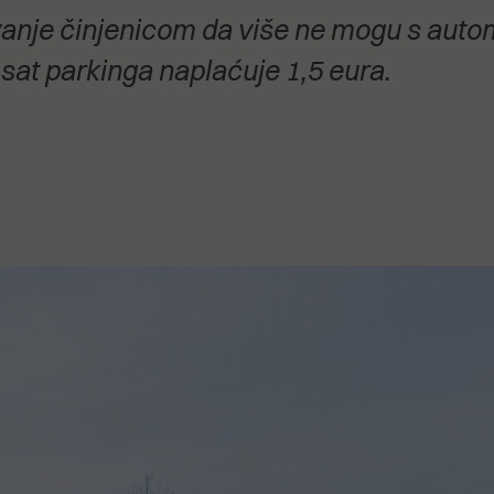
stanovanje,
anje činjenicom da više ne mogu s autom
kulturu..."
 sat parkinga naplaćuje 1,5 eura.