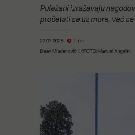
POGLEDAJTE SVE
POGLEDAJTE SVE
Puležani izražavaju negodov
POGLEDAJTE SVE
prošetati se uz more, već se
POGLEDAJTE SVE
22.07.2025
1 min
Dean Mladenović
ⒸFOTO: Manuel Angelini