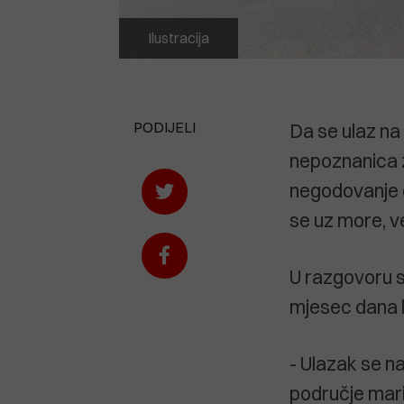
Ilustracija
PODIJELI
Da se ulaz na
nepoznanica za
negodovanje č
se uz more, v
U razgovoru 
mjesec dana k
- Ulazak se na
područje mari