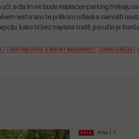
 ući, a da im ne bude naplaćen parking trebaju os
ašem restoranu te prilikom odlaska zamoliti osob
epciju, kako bi bez naplate izašli, poručio je Konča
A
HERITAGE HOTEL & RESORT MONUMENTI
DANKO KONČAR
Prije 1 h
PULA