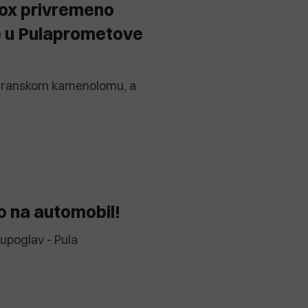
Cox privremeno
e u Pulaprometove
kuranskom kamenolomu, a
io na automobil!
 Lupoglav - Pula