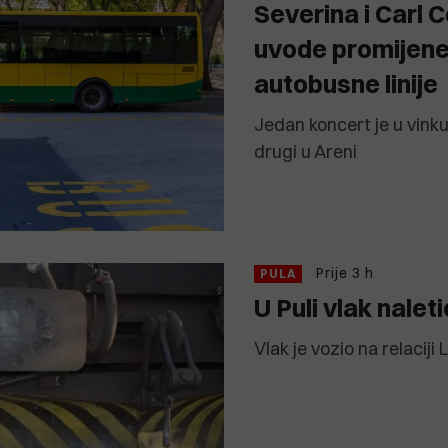
Severina i Carl 
uvode promijen
autobusne linije
Jedan koncert je u vin
drugi u Areni
Prije 3 h
PULA
U Puli vlak nalet
Vlak je vozio na relaciji