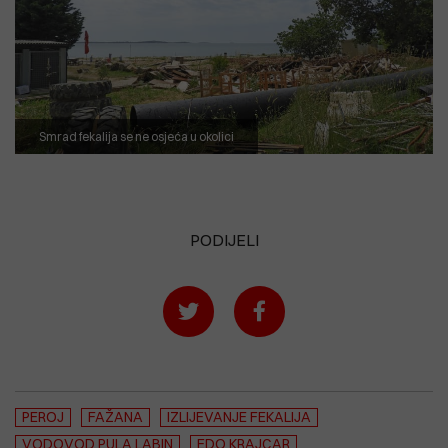
Smrad fekalija se ne osjeća u okolici
PODIJELI
PEROJ
FAŽANA
IZLIJEVANJE FEKALIJA
VODOVOD PULA LABIN
EDO KRAJCAR