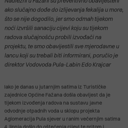
Nadležni u Fažani su preventivno obaviješteni
ako slučajno dođe do izlijevanja fekalija u more,
što se nije dogodilo, jer smo odmah tijekom
noći izvršili sanaciju cijevi koju su tijekom
radova slučajnošću probili izvođači na
projektu, te smo obavijestili sve mjerodavne u
lancu koji su trebali biti informirani, poručio je
direktor Vodovoda Pula-Labin Edo Krajcar
Iako je danas u jutarnjim satima iz Turističke
zajednice Općine Fažana došla obavijest da je
tijekom izvođenja radova na sustavu javne
odvodnje otpadnih voda u sklopu projekta
Aglomeracija Pula sjever u ranim večernjim satima
4. lipnja došlo do oštećenja cijevi te pritom i