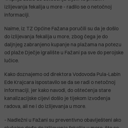
izlijevanja fekalija u more - radilo se o netočnoj
informaciji.
Naime, iz TZ Općine Fažana poručili su da je došlo
do izlijevanja fekalija u more, zbog čega je do
daljnjeg zabranjeno kupanje na plažama na potezu
od plaže Dječje igralište u Fažani pa sve do perojske
lučice.
Kako doznajemo od direktora Vodovoda Pula-Labin
Ede Krajcara ispostavilo se da se radi o netočnoj
informaciji, jer kako navodi, do oštećenja stare
kanalizacijske cijevi došlo je tijekom izvođenja
radova, ali ne i do izlijevanja u more.
- Nadležni u Fažani su preventivno obaviješteni ako
slučajno dođe do izlijevanja fekalija u more, što se