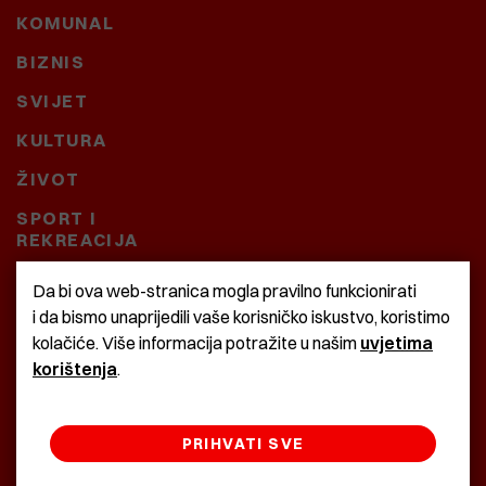
KOMUNAL
BIZNIS
SVIJET
KULTURA
ŽIVOT
SPORT I
REKREACIJA
CRNA KRONIKA
Da bi ova web-stranica mogla pravilno funkcionirati
i da bismo unaprijedili vaše korisničko iskustvo, koristimo
BAŠTARDINI I PRAVI
kolačiće. Više informacija potražite u našim
uvjetima
KRASNA ZEMLJA
korištenja
.
PRIHVATI SVE
©2022 Istra24 - istarske digitalne novine