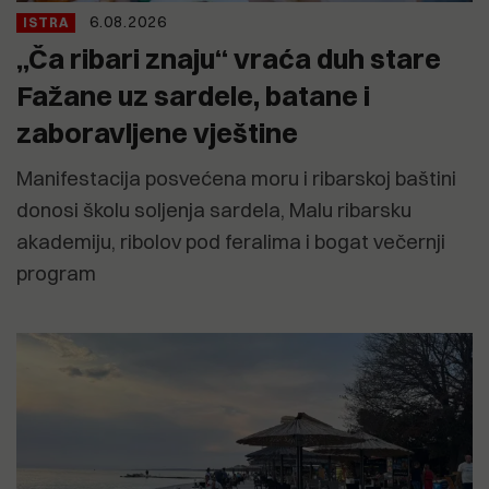
6.08.2026
ISTRA
„Ča ribari znaju“ vraća duh stare
Fažane uz sardele, batane i
zaboravljene vještine
Manifestacija posvećena moru i ribarskoj baštini
donosi školu soljenja sardela, Malu ribarsku
akademiju, ribolov pod feralima i bogat večernji
program