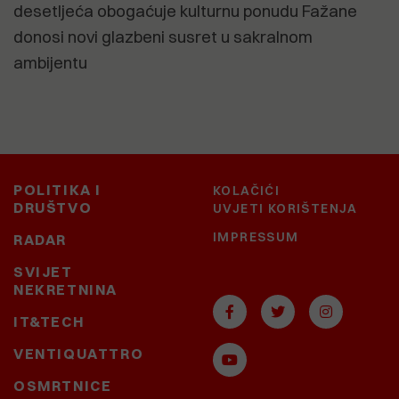
desetljeća obogaćuje kulturnu ponudu Fažane
donosi novi glazbeni susret u sakralnom
ambijentu
POLITIKA I
KOLAČIĆI
DRUŠTVO
UVJETI KORIŠTENJA
IMPRESSUM
RADAR
SVIJET
NEKRETNINA
IT&TECH
VENTIQUATTRO
OSMRTNICE