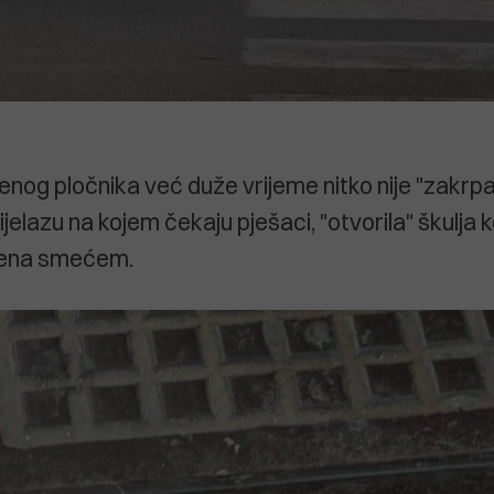
nog pločnika već duže vrijeme nitko nije "zakrpa
elazu na kojem čekaju pješaci, "otvorila" škulja k
jena smećem.