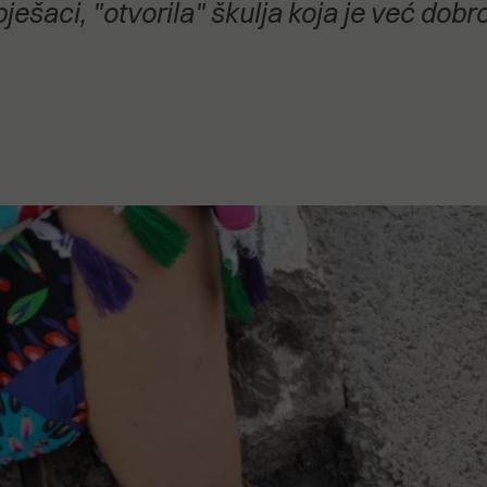
pješaci, "otvorila" škulja koja je već d
stanovanje,
kulturu..."