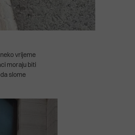
 neko vrijeme
i moraju biti
- da slome