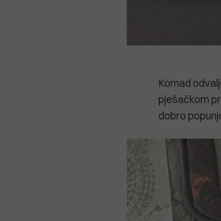
Komad odvalje
pješačkom prij
dobro popun