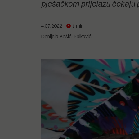
POGLEDAJTE SVE
POGLEDAJTE SVE
pješačkom prijelazu čekaju 
POGLEDAJTE SVE
4.07.2022
1 min
POGLEDAJTE SVE
Danijela Bašić-Palković