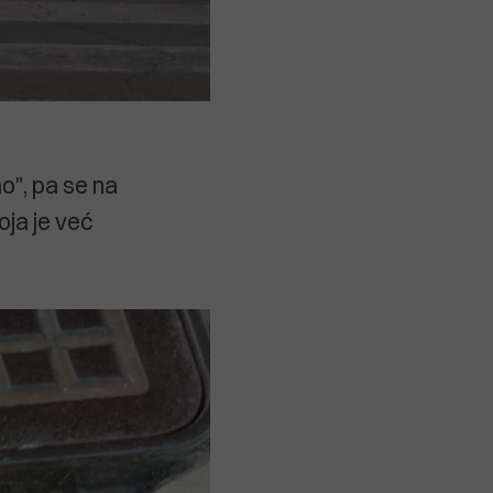
o", pa se na
oja je već