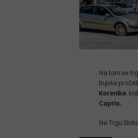
Na tom se trg
bujske pročel
Korenike
, kn
Caprio.
Na Trgu Slobo