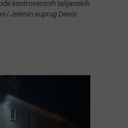
ođe kontroverznih talijanskih
en i Jelenin suprug Denis