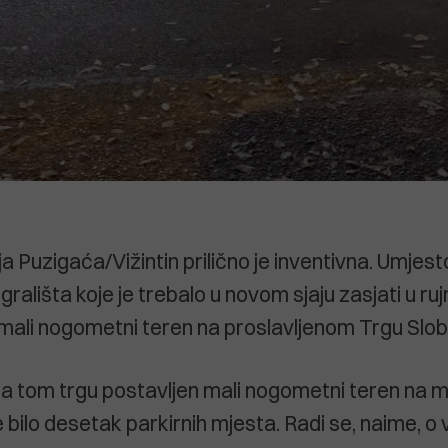
ja Puzigaća/Vižintin prilično je inventivna. Umjes
ališta koje je trebalo u novom sjaju zasjati u ruj
u mali nogometni teren na proslavljenom Trgu Slo
na tom trgu postavljen mali nogometni teren na m
e bilo desetak parkirnih mjesta. Radi se, naime, o 