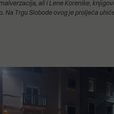
alverzacija, ali i Lene Korenike, knjigov
stanovanje,
kulturu..."
o. Na Trgu Slobode ovog je proljeća uhić