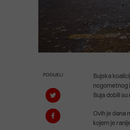
PODIJELI
Bujska koalici
nogometnog igr
Buja dobili s
Ovih je dana 
kojem je ranij