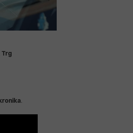
a
Trg
kronika
.