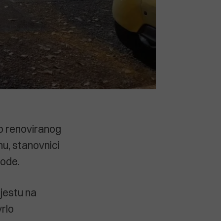
to renoviranog
nu, stanovnici
bode.
jestu na
vrlo