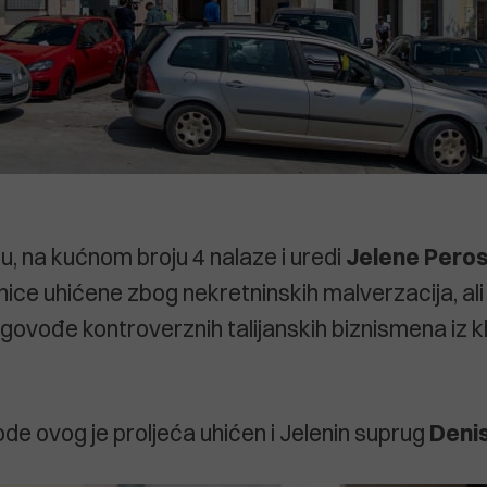
u, na kućnom broju 4 nalaze i uredi
Jelene
Pero
nice uhićene zbog nekretninskih malverzacija, ali 
jigovođe kontroverznih talijanskih biznismena iz 
de ovog je proljeća uhićen i Jelenin suprug
Deni