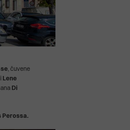
sse
, čuvene
i
Lene
klana
Di
s Perossa.