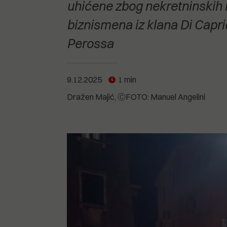
POGLEDAJTE SVE
POGLEDAJTE SVE
uhićene zbog nekretninskih m
POGLEDAJTE SVE
biznismena iz klana Di Capri
Perossa
POGLEDAJTE SVE
9.12.2025
1 min
Dražen Majić
ⒸFOTO: Manuel Angelini