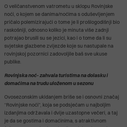
O veličanstvenom vatrometu u sklopu Rovinjske
noći, o kojem se danima/noćima s oduševljenjem
pričalo polemizirajući o tome je li prošlogodišnji bio
raskošniji, odnosno koliko je minuta više zadnji
potrajao brusili su se jezici, kao i o tome da li su
svjetske glazbene zvijezde koje su nastupale na
rovinjskoj pozornici zadovoljile baš sve ukuse
publike.
Rovinjska noć- zahvala turistima na dolasku i
domaćima na trudu uloženom u sezonu
Ovosezonskim ukidanjem briše se i osnovni značaj
“Rovinjske noći”, koja se podsjećam u najboljim
izdanjima održavala i dvije uzastopne večeri, a taj
je da se gostima i domaćinima, s atraktivnom