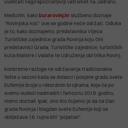
uveličati najprepoznatljiviji vatromet na Jadranu.
Međutim, kako
burarovinj.hr
službeno doznaje
“Rovinjska noć” ove se godine neće održati. Odluka
je to, kako doznajemo, predstavnika Vijeća
Turističke zajednice grada Rovinja koju čini
predstavnici Grada, Turističke zajednice, turističkih
kuća Maistre i Valalte te Udruženja obrtnika Rovinj.
Konkretne razloge ne održavanja tradicionalne
fešte u sezoni kada se dolasci i posjete gradu svete
Eufemije broje u rekordnim brojkama, koje će po
svemu sudeći nadmašiti i famoznu 2019. godinu,
nismo doznali. Ipak, ono što čujemo je da će Dan
grada Rovinja i blagdan svete Eufemije koji se
obilježava 16. rujna biti “pojačan”.