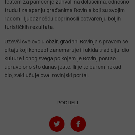
feštom za pamćenje zahvali na dolascima, odnosno
trudu i zalaganju građanima Rovinja koji su svojim
radom i ljubaznošću doprinosili ostvarenju boljih
turističkih rezultata.
Uzevši sve ovo u obzir, građani Rovinja s pravom se
pitaju koji koncept zanemaruje ili ukida tradiciju, dio
kulture i onog svega po kojem je Rovinj postao
upravo ono što danas jeste. Ili je to barem nekad
bio, zaključuje ovaj rovinjski portal.
PODIJELI