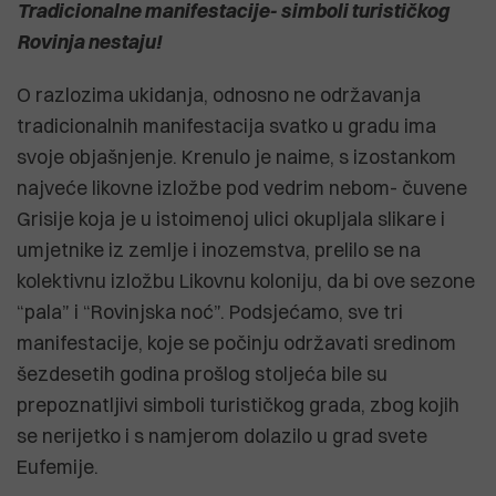
Tradicionalne manifestacije- simboli turističkog
Rovinja nestaju!
O razlozima ukidanja, odnosno ne održavanja
tradicionalnih manifestacija svatko u gradu ima
svoje objašnjenje. Krenulo je naime, s izostankom
najveće likovne izložbe pod vedrim nebom- čuvene
Grisije koja je u istoimenoj ulici okupljala slikare i
umjetnike iz zemlje i inozemstva, prelilo se na
kolektivnu izložbu Likovnu koloniju, da bi ove sezone
“pala” i “Rovinjska noć”. Podsjećamo, sve tri
manifestacije, koje se počinju održavati sredinom
šezdesetih godina prošlog stoljeća bile su
prepoznatljivi simboli turističkog grada, zbog kojih
se nerijetko i s namjerom dolazilo u grad svete
Eufemije.