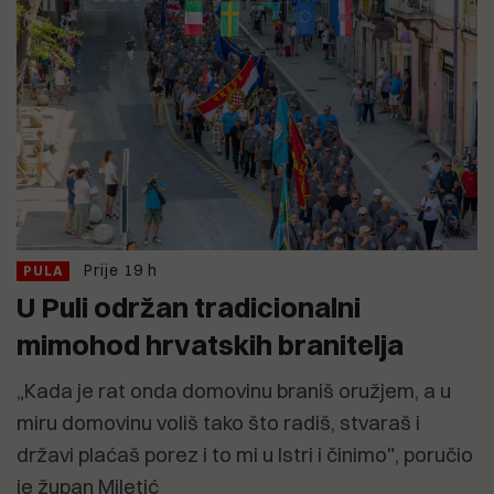
Prije 19 h
PULA
U Puli održan tradicionalni
mimohod hrvatskih branitelja
„Kada je rat onda domovinu braniš oružjem, a u
miru domovinu voliš tako što radiš, stvaraš i
državi plaćaš porez i to mi u Istri i činimo", poručio
je župan Miletić