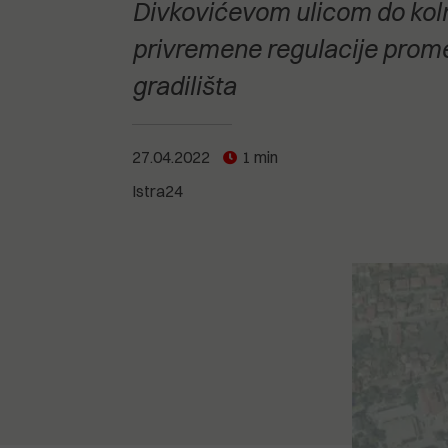
POGLEDAJTE SVE
POGLEDAJTE SVE
Divkovićevom ulicom do kolni
POGLEDAJTE SVE
privremene regulacije promet
gradilišta
POGLEDAJTE SVE
27.04.2022
1 min
Istra24