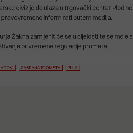
arske divizije do ulaza u trgovački centar Plodin
 pravovremeno informirati putem medija.
 Jurja Žakna zamijenit će se u cijelosti te se mole s
poštivanje privremene regulacije prometa.
RADOVI
ZABRANA PROMETA
PULA