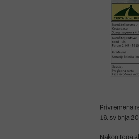
Privremena re
16. svibnja 20
Nakon toga sli