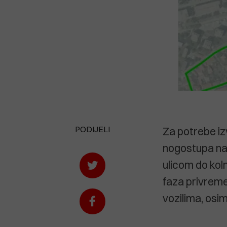
PODIJELI
Za potrebe izv
nogostupa na d
ulicom do kol
faza privreme
vozilima, osim 