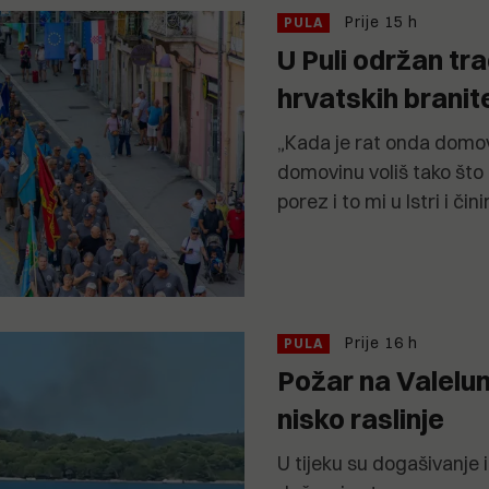
Prije 15 h
PULA
U Puli održan tr
hrvatskih branite
„Kada je rat onda domov
domovinu voliš tako što 
porez i to mi u Istri i či
Prije 16 h
PULA
Požar na Valelung
nisko raslinje
U tijeku su dogašivanje 