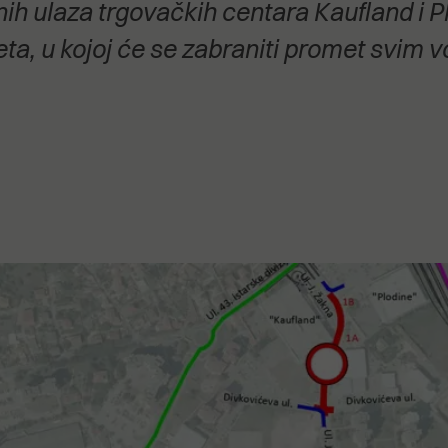
h ulaza trgovačkih centara Kaufland i Pl
stanovanje,
kulturu..."
a, u kojoj će se zabraniti promet svim vo