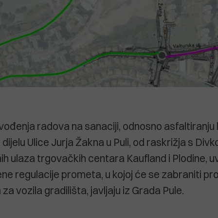
ođenja radova na sanaciji, odnosno asfaltiranju k
ijelu Ulice Jurja Žakna u Puli, od raskrižja s Di
nih ulaza trgovačkih centara Kaufland i Plodine, u
ne regulacije prometa, u kojoj će se zabraniti p
za vozila gradilišta, javljaju iz Grada Pule.