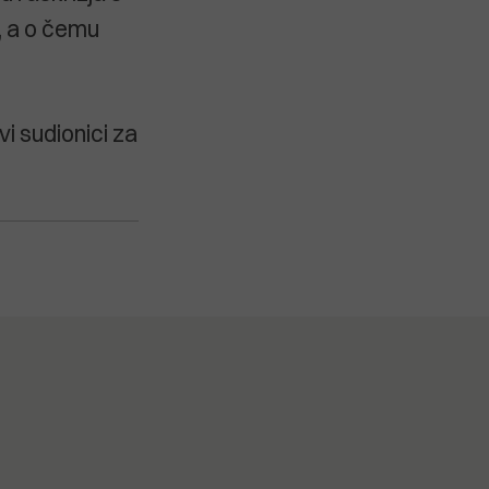
e, a o čemu
vi sudionici za