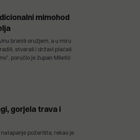
adicionalni mimohod
lja
inu braniš oružjem, a u miru
radiš, stvaraš i državi plaćaš
nimo", poručio je župan Miletić
i, gorjela trava i
i natapanje požarišta, rekao je