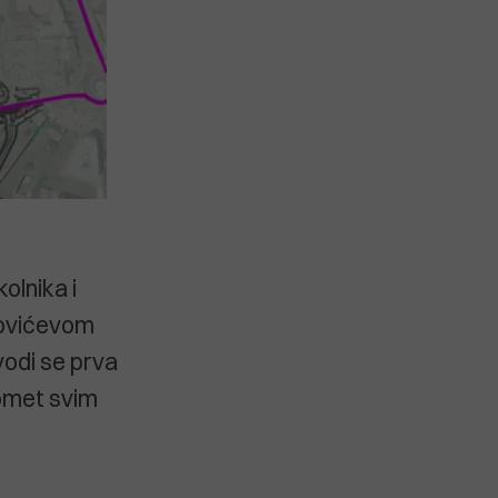
olnika i
vkovićevom
vodi se prva
romet svim