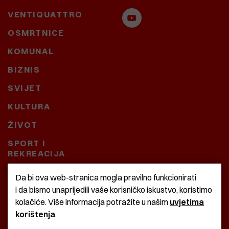
VENTIQUATTRO
OSMRTNICE
KOMUNAL
BIZNIS
SVIJET
KULTURA
ŽIVOT
SPORT I
REKREACIJA
CRNA KRONIKA
Da bi ova web-stranica mogla pravilno funkcionirati
i da bismo unaprijedili vaše korisničko iskustvo, koristimo
BAŠTARDINI I PRAVI
kolačiće. Više informacija potražite u našim
uvjetima
KRASNA ZEMLJA
korištenja
.