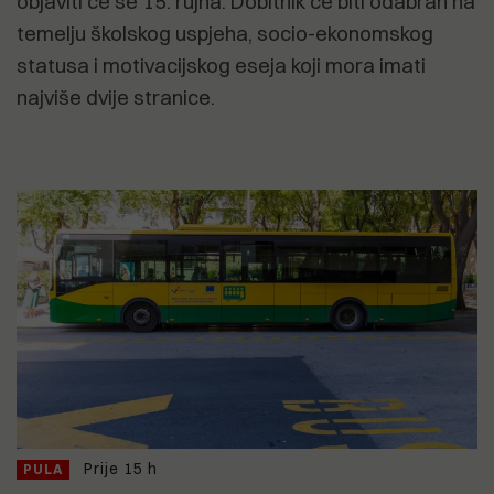
objaviti će se 15. rujna. Dobitnik će biti odabran na
temelju školskog uspjeha, socio-ekonomskog
statusa i motivacijskog eseja koji mora imati
najviše dvije stranice.
Prije 15 h
PULA