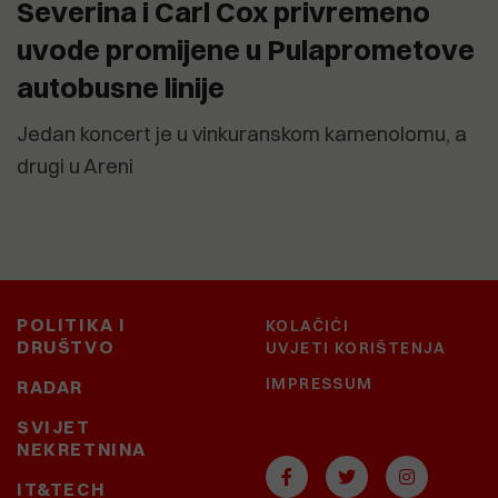
Severina i Carl Cox privremeno
uvode promijene u Pulaprometove
autobusne linije
Jedan koncert je u vinkuranskom kamenolomu, a
drugi u Areni
POLITIKA I
KOLAČIĆI
DRUŠTVO
UVJETI KORIŠTENJA
IMPRESSUM
RADAR
SVIJET
NEKRETNINA
IT&TECH