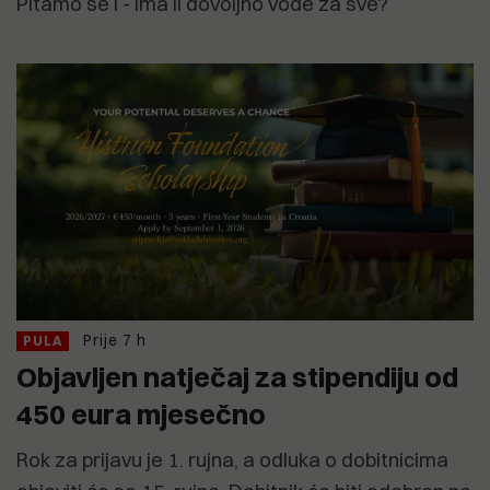
PItamo se i - ima li dovoljno vode za sve?
Prije 7 h
PULA
Objavljen natječaj za stipendiju od
450 eura mjesečno
Rok za prijavu je 1. rujna, a odluka o dobitnicima