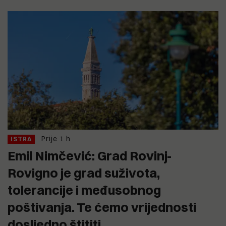
Prije 1 h
ISTRA
Emil Nimčević: Grad Rovinj-
Rovigno je grad suživota,
tolerancije i međusobnog
poštivanja. Te ćemo vrijednosti
dosljedno štititi