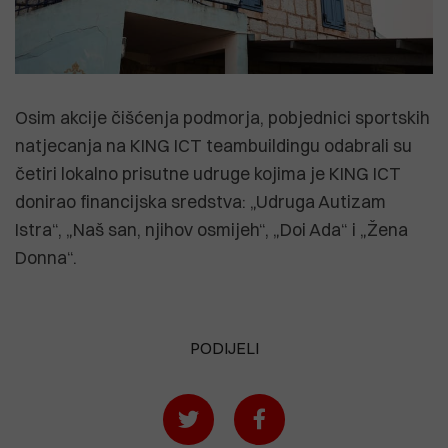
Osim akcije čišćenja podmorja, pobjednici sportskih
natjecanja na KING ICT teambuildingu odabrali su
četiri lokalno prisutne udruge kojima je KING ICT
donirao financijska sredstva: „Udruga Autizam
Istra“, „Naš san, njihov osmijeh“, „Doi Ada“ i „Žena
Donna“.
PODIJELI