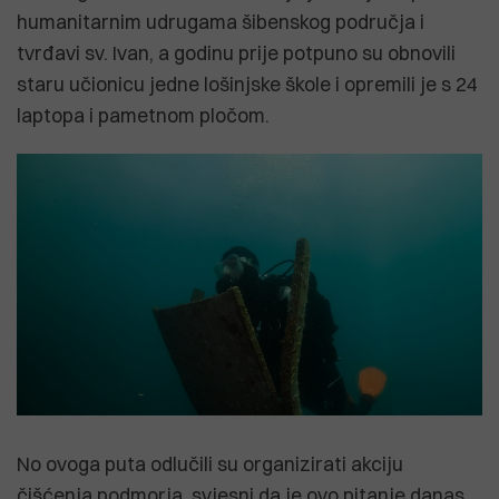
humanitarnim udrugama šibenskog područja i
tvrđavi sv. Ivan, a godinu prije potpuno su obnovili
staru učionicu jedne lošinjske škole i opremili je s 24
laptopa i pametnom pločom.
No ovoga puta odlučili su organizirati akciju
čišćenja podmorja, svjesni da je ovo pitanje danas