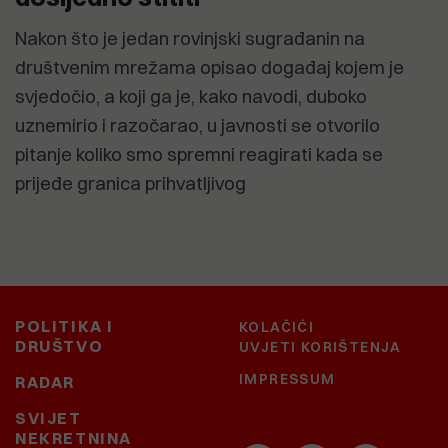
Nakon što je jedan rovinjski sugrađanin na
društvenim mrežama opisao događaj kojem je
svjedočio, a koji ga je, kako navodi, duboko
uznemirio i razočarao, u javnosti se otvorilo
pitanje koliko smo spremni reagirati kada se
prijeđe granica prihvatljivog
POLITIKA I
KOLAČIĆI
DRUŠTVO
UVJETI KORIŠTENJA
IMPRESSUM
RADAR
SVIJET
NEKRETNINA