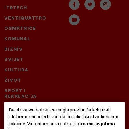
IT&TECH
VENTIQUATTRO
OSMRTNICE
KOMUNAL
BIZNIS
SVIJET
KULTURA
ŽIVOT
SPORT I
REKREACIJA
CRNA KRONIKA
Da bi ova web-stranica mogla pravilno funkcionirati
i da bismo unaprijedili vaše korisničko iskustvo, koristimo
BAŠTARDINI I PRAVI
kolačiće. Više informacija potražite u našim
uvjetima
KRASNA ZEMLJA