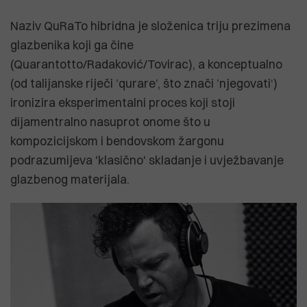
Naziv QuRaTo hibridna je složenica triju prezimena
glazbenika koji ga čine
(Quarantotto/Radaković/Tovirac), a konceptualno
(od talijanske riječi ’qurare’, što znači ’njegovati‘)
ironizira eksperimentalni proces koji stoji
dijamentralno nasuprot onome što u
kompozicijskom i bendovskom žargonu
podrazumijeva 'klasično' skladanje i uvježbavanje
glazbenog materijala.