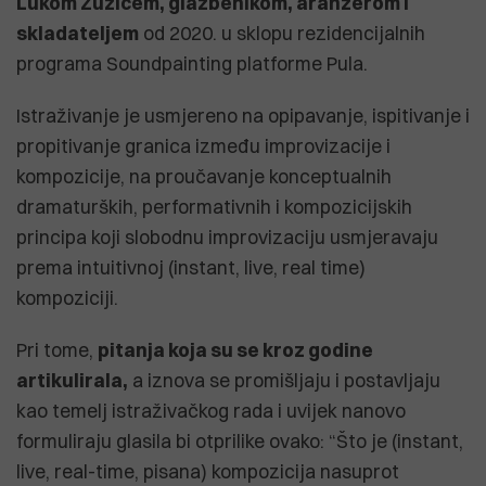
Lukom Žužićem, glazbenikom, aranžerom i
skladateljem
od 2020. u sklopu rezidencijalnih
programa Soundpainting platforme Pula.
Istraživanje je usmjereno na opipavanje, ispitivanje i
propitivanje granica između improvizacije i
kompozicije, na proučavanje konceptualnih
dramaturških, performativnih i kompozicijskih
principa koji slobodnu improvizaciju usmjeravaju
prema intuitivnoj (instant, live, real time)
kompoziciji.
Pri tome,
pitanja koja su se kroz godine
artikulirala,
a iznova se promišljaju i postavljaju
kao temelj istraživačkog rada i uvijek nanovo
formuliraju glasila bi otprilike ovako: “Što je (instant,
live, real-time, pisana) kompozicija nasuprot