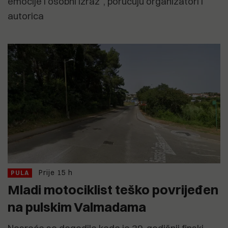
emocije i osobni izraz", poručuju organizatori i
autorica
Prije 15 h
PULA
Mladi motociklist teško povrijeđen
na pulskim Valmadama