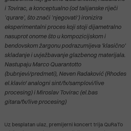
i Tovirac, a konceptualno (od talijanske riječi
’qurare’, što znači ’njegovati‘) ironizira
eksperimentalni proces koji stoji dijametralno
nasuprot onome što u kompozicijskom i
bendovskom žargonu podrazumijeva 'klasično'
skladanje i uvježbavanje glazbenog materijala.
Nastupaju Marco Quarantotto
(bubnjevi/predmeti), Neven Radaković (Rhodes
el.klavir/ analogni sint/fx/samplovi/live
procesing) i Miroslav Tovirac (el.bas
gitara/fx/live procesing)
Uz besplatan ulaz, premijerni koncert trija QuRaTo