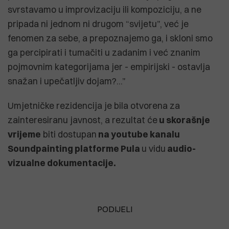
svrstavamo u improvizaciju ili kompoziciju, a ne
pripada ni jednom ni drugom “svijetu”, već je
fenomen za sebe, a prepoznajemo ga, i skloni smo
ga percipirati i tumačiti u zadanim i već znanim
pojmovnim kategorijama jer - empirijski - ostavlja
snažan i upečatljiv dojam?...”
Umjetničke rezidencija je bila otvorena za
zainteresiranu javnost, a rezultat će
u skorašnje
vrijeme
biti dostupan
na youtube kanalu
Soundpainting platforme Pula
u vidu
audio-
vizualne dokumentacije.
PODIJELI