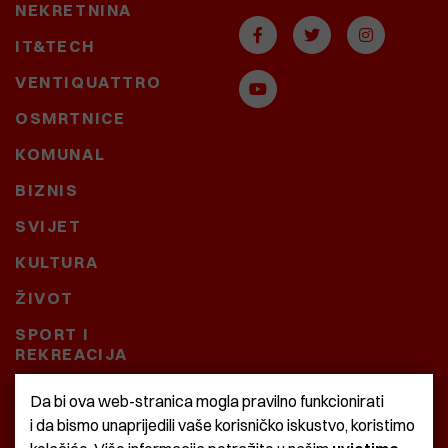
NEKRETNINA
IT&TECH
VENTIQUATTRO
OSMRTNICE
KOMUNAL
BIZNIS
SVIJET
KULTURA
ŽIVOT
SPORT I
REKREACIJA
CRNA KRONIKA
Da bi ova web-stranica mogla pravilno funkcionirati
i da bismo unaprijedili vaše korisničko iskustvo, koristimo
BAŠTARDINI I PRAVI