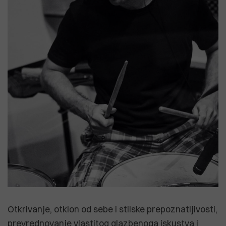
Otkrivanje, otklon od sebe i stilske prepoznatljivosti,
prevrednovanje vlastitog glazbenoga iskustva i