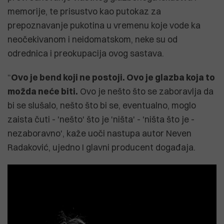
memorije, te prisustvo kao putokaz za
prepoznavanje pukotina u vremenu koje vode ka
neočekivanom i neidomatskom, neke su od
odrednica i preokupacija ovog sastava.
“
Ovo je bend koji ne postoji. Ovo je glazba koja to
možda neće biti.
Ovo je nešto što se zaboravlja da
bi se slušalo, nešto što bi se, eventualno, moglo
zaista čuti - 'nešto' što je 'ništa' - 'ništa što je -
nezaboravno', kaže uoči nastupa autor Neven
Radaković, ujedno I glavni producent događaja.