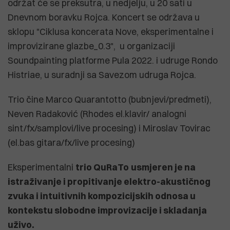
održat će se preksutra, u nedjelju, u 20 sati u
Dnevnom boravku Rojca. Koncert se održava u
sklopu "Ciklusa koncerata Nove, eksperimentalne i
improvizirane glazbe_0.3", u organizaciji
Soundpainting platforme Pula 2022. i udruge Rondo
Histriae, u suradnji sa Savezom udruga Rojca.
Trio čine Marco Quarantotto (bubnjevi/predmeti),
Neven Radaković (Rhodes el.klavir/ analogni
sint/fx/samplovi/live procesing) i Miroslav Tovirac
(el.bas gitara/fx/live procesing)
Eksperimentalni
trio QuRaTo
usmjeren je na
istraživanje i propitivanje elektro-akustičnog
zvuka i intuitivnih kompozicijskih odnosa u
kontekstu slobodne improvizacije i skladanja
uživo.