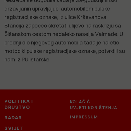
Nesreća se dogodila kada je 39-godišnji finski
državljanin upravljajući automobilom pulske
registracijske oznake, iz ulice Krševanova
Stancija započeo skretati ulijevo na raskrižju sa
Šišanskom cestom nedaleko naselja Valmade. U
prednji dio njegovog automobila tada je naletio
motocikl pulske registracijske oznake, potvrdili su
nam iz PU istarske
POLITIKA I
KOLAČIĆI
DRUŠTVO
UVJETI KORIŠTENJA
IMPRESSUM
RADAR
SVIJET