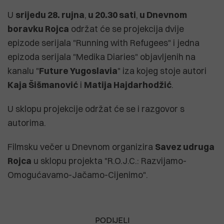
U
srijedu 28. rujna
,
u 20.30 sati
,
u Dnevnom
boravku Rojca
održat će se projekcija dvije
epizode serijala "Running with Refugees" i jedna
epizoda serijala "Medika Diaries" objavljenih na
kanalu "
Future Yugoslavia
" iza kojeg stoje autori
Kaja Šišmanović
i
Matija Hajdarhodžić
.
U sklopu projekcije održat će se i razgovor s
autorima.
Filmsku večer u Dnevnom organizira
Savez udruga
Rojca
u sklopu projekta "R.O.J.C.: Razvijamo-
Omogućavamo-Jačamo-Cijenimo".
PODIJELI