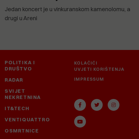
Jedan koncert je u vinkuranskom kamenolomu, a
drugi u Areni
POLITIKA I
KOLAČIĆI
DRUŠTVO
UVJETI KORIŠTENJA
IMPRESSUM
RADAR
SVIJET
NEKRETNINA
IT&TECH
VENTIQUATTRO
OSMRTNICE