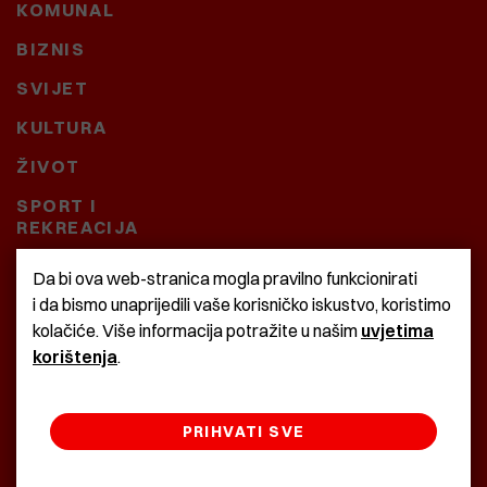
KOMUNAL
BIZNIS
SVIJET
KULTURA
ŽIVOT
SPORT I
REKREACIJA
CRNA KRONIKA
Da bi ova web-stranica mogla pravilno funkcionirati
i da bismo unaprijedili vaše korisničko iskustvo, koristimo
BAŠTARDINI I PRAVI
kolačiće. Više informacija potražite u našim
uvjetima
KRASNA ZEMLJA
korištenja
.
PRIHVATI SVE
©2022 Istra24 - istarske digitalne novine