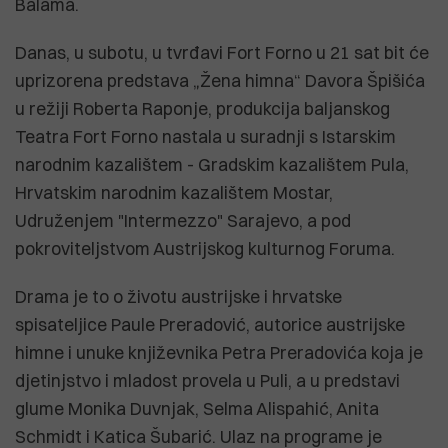
Balama.
Danas, u subotu, u tvrđavi Fort Forno u 21 sat bit će
uprizorena predstava „Žena himna“ Davora Špišića
u režiji Roberta Raponje, produkcija baljanskog
Teatra Fort Forno nastala u suradnji s Istarskim
narodnim kazalištem - Gradskim kazalištem Pula,
Hrvatskim narodnim kazalištem Mostar,
Udruženjem "Intermezzo" Sarajevo, a pod
pokroviteljstvom Austrijskog kulturnog Foruma.
Drama je to o životu austrijske i hrvatske
spisateljice Paule Preradović, autorice austrijske
himne i unuke književnika Petra Preradovića koja je
djetinjstvo i mladost provela u Puli, a u predstavi
glume Monika Duvnjak, Selma Alispahić, Anita
Schmidt i Katica Šubarić. Ulaz na programe je