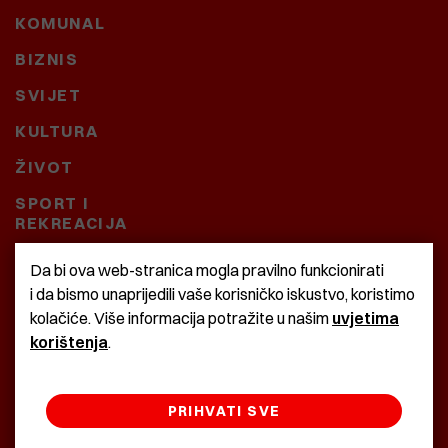
KOMUNAL
BIZNIS
SVIJET
KULTURA
ŽIVOT
SPORT I
REKREACIJA
CRNA KRONIKA
Da bi ova web-stranica mogla pravilno funkcionirati
i da bismo unaprijedili vaše korisničko iskustvo, koristimo
BAŠTARDINI I PRAVI
kolačiće. Više informacija potražite u našim
uvjetima
KRASNA ZEMLJA
korištenja
.
PRIHVATI SVE
©2022 Istra24 - istarske digitalne novine