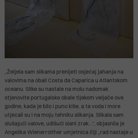
„Željela sam slikama prenijeti osjećaj jahanja na
valovima na obali Costa da Caparica u Atlantskom
oceanu. Slike su nastale na molu nadomak
stjenovite portugalske obale tijekom veljače ove
godine, kada je bilo i puno kiše, a ta voda i more
utjecali su i na moju tehniku slikanja. Slikala sam
slušajući valove, udišući slani zrak…“, objasnila je
Angelika Wienerroither umjetnica čiji „rad nastaje u