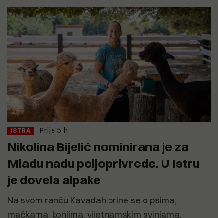
Prije 5 h
ISTRA
Nikolina Bijelić nominirana je za
Mladu nadu poljoprivrede. U Istru
je dovela alpake
Na svom ranču Kavadah brine se o psima,
mačkama, konjima, vijetnamskim svinjama,