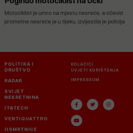
Poginuo motociklist na Učki
Motociklist je umro na mjestu nesreće, a očevid
prometne nesreće je u tijeku, izvijestila je policija
POLITIKA I
KOLAČIĆI
DRUŠTVO
UVJETI KORIŠTENJA
IMPRESSUM
RADAR
SVIJET
NEKRETNINA
IT&TECH
VENTIQUATTRO
OSMRTNICE