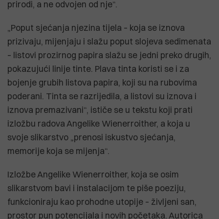
prirodi, a ne odvojen od nje“.
„Poput sjećanja njezina tijela – koja se iznova
prizivaju, mijenjaju i slažu poput slojeva sedimenata
– listovi prozirnog papira slažu se jedni preko drugih,
pokazujući linije tinte. Plava tinta koristi se i za
bojenje grubih listova papira, koji su na rubovima
poderani. Tinta se razrijedila, a listovi su iznova i
iznova premazivani“, ističe se u tekstu koji prati
izložbu radova Angelike Wienerroither, a koja u
svoje slikarstvo „prenosi iskustvo sjećanja,
memorije koja se mijenja“.
Izložbe Angelike Wienerroither, koja se osim
slikarstvom bavi i instalacijom te piše poeziju,
funkcioniraju kao prohodne utopije – življeni san,
prostor pun potencijala i novih početaka. Autorica