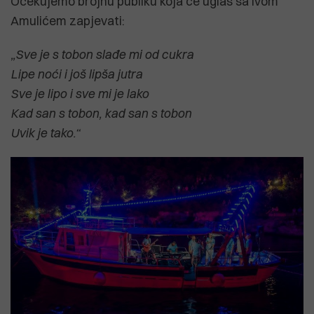
Očekujemo brojnu publiku koja će uglas sa Ivom
Amulićem zapjevati:
„Sve je s tobon slađe mi od cukra
Lipe noći i još lipša jutra
Sve je lipo i sve mi je lako
Kad san s tobon, kad san s tobon
Uvik je tako.“