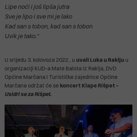
Lipe noći i još lipša jutra
Sve je lipo i sve mi je lako
Kad san s tobon, kad san s tobon
Uvik je tako.“
U srijedu 3. kolovoza 2022., u
uvali Luka u Raklju
u
organizaciji KUD-a Mate Balota iz Raklja, DVD
Općine Marčana i Turističke zajednice Općine
Marčana održat će se
koncert Klape Rišpet –
Usidri se za Rišpet
.