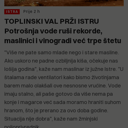
Prije 2 h
ISTRA
TOPLINSKI VAL PRŽI ISTRU
Potrošnja vode ruši rekorde,
maslinici i vinogradi već trpe štetu
"Više ne pate samo mlade nego i stare masline.
Ako uskoro ne padne ozbiljnija kiša, očekuje nas
lošija godina", kaže nam maslinar iz južne Istre. "U
štalama rade ventilatori kako bismo životinjama
barem malo olakšali ove nesnosne vrućine. Vode
imaju stalno, ali paše gotovo da više nema pa
konje i magarce već sada moramo hraniti suhom
hranom, što je prerano za ovo doba godine.
Situacija nije dobra", kaže nam žminjski
poljoprivrednik