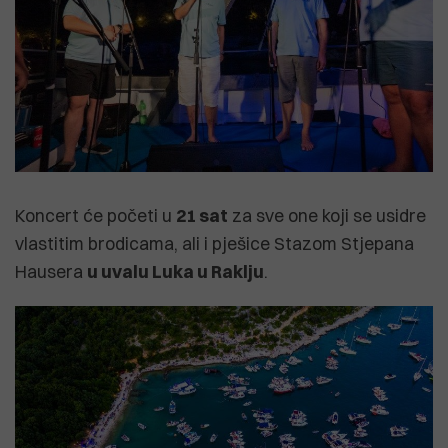
Koncert će početi u
21 sat
za sve one koji se usidre
vlastitim brodicama, ali i pješice Stazom Stjepana
Hausera
u uvalu Luka u Raklju
.