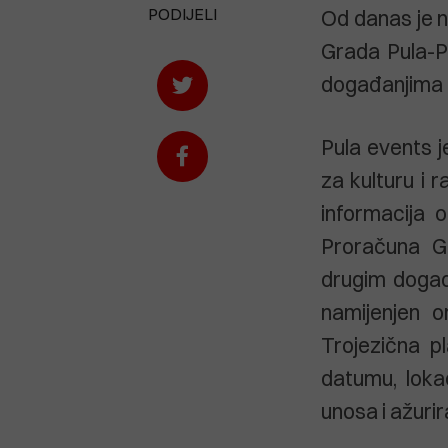
PODIJELI
Od danas je 
Grada Pula-Po
događanjima n
Pula events j
za kulturu i 
informacija o
Proračuna Gr
drugim događ
namijenjen o
Trojezična p
datumu, loka
unosa i ažur