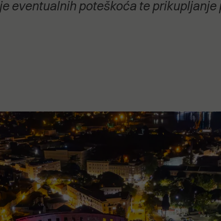
je eventualnih poteškoća te prikupljanje 
stanovanje,
kulturu..."