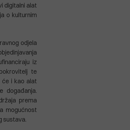
 digitalni alat
ja o kulturnim
pravnog odjela
objedinjavanja
financiraju iz
okrovitelj te
će i kao alat
je događanja.
adržaja prema
uža mogućnost
g sustava.