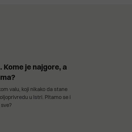
i. Kome je najgore, a
nima?
kom valu, koji nikako da stane
ljoprivredu u Istri. PItamo se i
a sve?