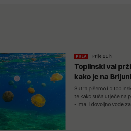
Prije 21 h
PULA
Toplinski val prž
kako je na Briju
Sutra pišemo i o toplins
te kako suša utječe na po
- ima li dovoljno vode z