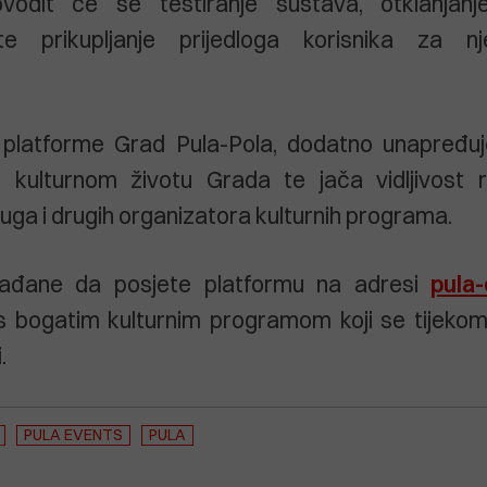
vodit će se testiranje sustava, otklanjanje
e prikupljanje prijedloga korisnika za nje
platforme Grad Pula-Pola, dodatno unapređu
o kulturnom životu Grada te jača vidljivost r
uga i drugih organizatora kulturnih programa.
ađane da posjete platformu na adresi
pula
s bogatim kulturnim programom koji se tijekom 
.
PULA EVENTS
PULA