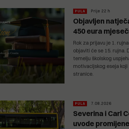
Prije 22 h
PULA
Objavljen natječa
450 eura mjese
Rok za prijavu je 1. rujn
objaviti će se 15. rujna.
temelju školskog uspjeh
motivacijskog eseja koji
stranice.
7.08.2026
PULA
Severina i Carl 
uvode promijen