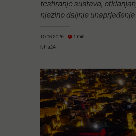
POGLEDAJTE SVE
POGLEDAJTE SVE
testiranje sustava, otklanjan
POGLEDAJTE SVE
njezino daljnje unaprjeđenje
POGLEDAJTE SVE
10.06.2026
1 min
Istra24