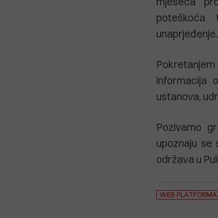
mjeseca pro
poteškoća t
unaprjeđenje.
Pokretanjem 
informacija 
ustanova, udr
Pozivamo gr
upoznaju se 
održava u Puli
WEB PLATFORMA