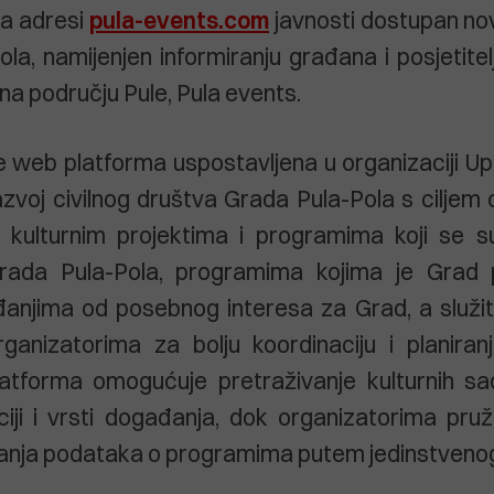
na adresi
pula-events.com
javnosti dostupan novi
la, namijenjen informiranju građana i posjetitel
a području Pule, Pula events.
e web platforma uspostavljena u organizaciji U
razvoj civilnog društva Grada Pula-Pola s ciljem 
 kulturnim projektima i programima koji se su
ada Pula-Pola, programima kojima je Grad p
anjima od posebnog interesa za Grad, a služit 
rganizatorima za bolju koordinaciju i planiran
latforma omogućuje pretraživanje kulturnih s
ciji i vrsti događanja, dok organizatorima pr
iranja podataka o programima putem jedinstveno