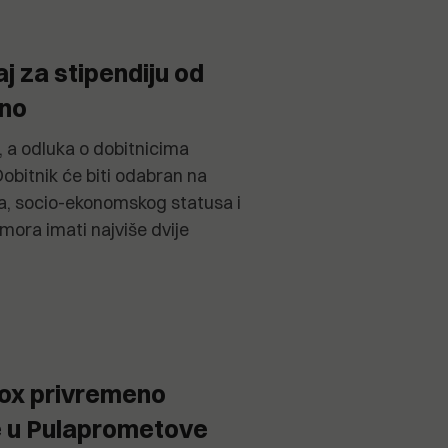
j za stipendiju od
čno
a, a odluka o dobitnicima
 Dobitnik će biti odabran na
a, socio-ekonomskog statusa i
 mora imati najviše dvije
Cox privremeno
e u Pulaprometove