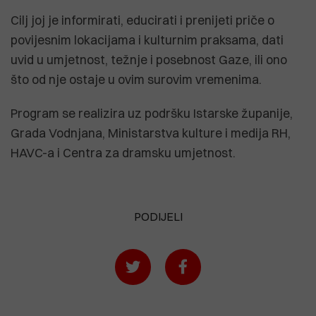
Cilj joj je informirati, educirati i prenijeti priče o
povijesnim lokacijama i kulturnim praksama, dati
uvid u umjetnost, težnje i posebnost Gaze, ili ono
što od nje ostaje u ovim surovim vremenima.
Program se realizira uz podršku Istarske županije,
Grada Vodnjana, Ministarstva kulture i medija RH,
HAVC-a i Centra za dramsku umjetnost.
PODIJELI