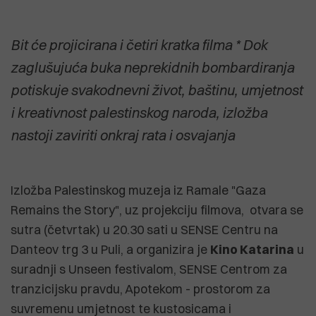
Bit će projicirana i četiri kratka filma * Dok
zaglušujuća buka neprekidnih bombardiranja
potiskuje svakodnevni život, baštinu, umjetnost
i kreativnost palestinskog naroda, izložba
nastoji zaviriti onkraj rata i osvajanja
Izložba Palestinskog muzeja iz Ramale "Gaza
Remains the Story", uz projekciju filmova, otvara se
sutra (četvrtak) u 20.30 sati u SENSE Centru na
Danteov trg 3 u Puli, a organizira je
Kino Katarina
u
suradnji s Unseen festivalom, SENSE Centrom za
tranzicijsku pravdu, Apotekom - prostorom za
suvremenu umjetnost te kustosicama i