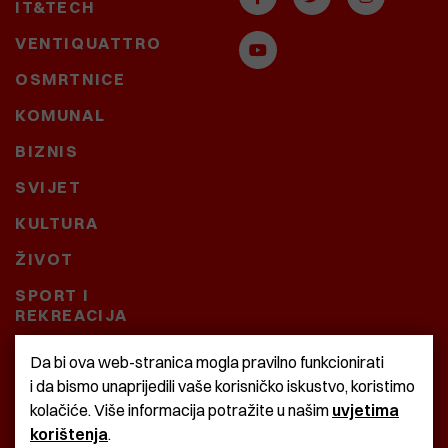
IT&TECH
VENTIQUATTRO
OSMRTNICE
KOMUNAL
BIZNIS
SVIJET
KULTURA
ŽIVOT
SPORT I
REKREACIJA
CRNA KRONIKA
Da bi ova web-stranica mogla pravilno funkcionirati
i da bismo unaprijedili vaše korisničko iskustvo, koristimo
BAŠTARDINI I PRAVI
kolačiće. Više informacija potražite u našim
uvjetima
KRASNA ZEMLJA
korištenja
.