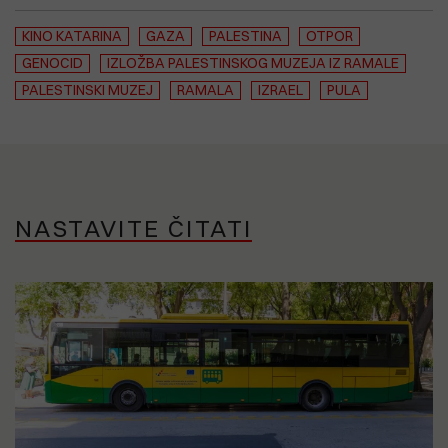
KINO KATARINA
GAZA
PALESTINA
OTPOR
GENOCID
IZLOŽBA PALESTINSKOG MUZEJA IZ RAMALE
PALESTINSKI MUZEJ
RAMALA
IZRAEL
PULA
NASTAVITE ČITATI