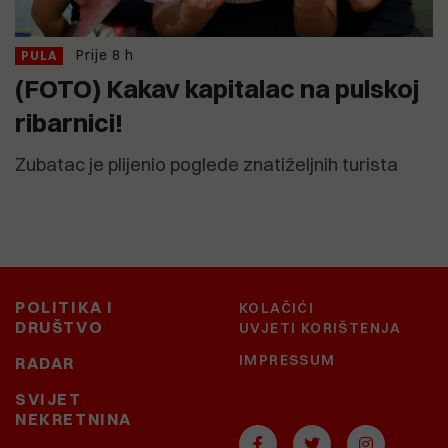
Prije 8 h
PULA
(FOTO) Kakav kapitalac na pulskoj
ribarnici!
Zubatac je plijenio poglede znatiželjnih turista
POLITIKA I
KOLAČIĆI
DRUŠTVO
UVJETI KORIŠTENJA
IMPRESSUM
RADAR
SVIJET
NEKRETNINA