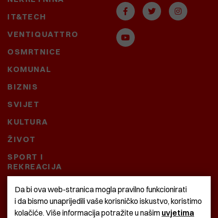
IT&TECH
VENTIQUATTRO
OSMRTNICE
KOMUNAL
BIZNIS
SVIJET
KULTURA
ŽIVOT
SPORT I
REKREACIJA
CRNA KRONIKA
Da bi ova web-stranica mogla pravilno funkcionirati
i da bismo unaprijedili vaše korisničko iskustvo, koristimo
BAŠTARDINI I PRAVI
kolačiće. Više informacija potražite u našim
uvjetima