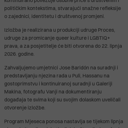
kontinuirano povezuje osobne priče s društvenim i
političkim kontekstima, stvarajući snažne refleksije
o zajednici, identitetu i društvenoj promjeni.
Izložba je realizirana u produkciji udruge Proces,
udruge za promicanje queer kulture i LGBTIQ+
prava, a za posjetitelje će biti otvorena do 22. lipnja
2026. godine.
Zahvaljujemo umjetnici Jose Baridón na suradnji i
predstavljanju njezina rada u Puli, Hassanu na
gostoprimstvu i kontinuiranoj suradnji u Galeriji
Makina, fotografu Vanji na dokumentiranju
događaja te svima koji su svojim dolaskom uveličali
otvorenje izložbe.
Program Mjeseca ponosa nastavlja se tijekom lipnja