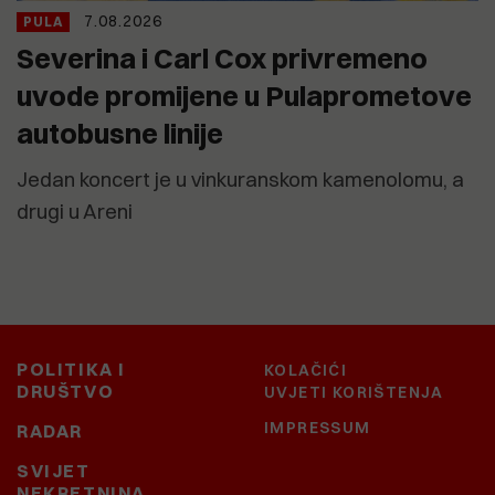
7.08.2026
PULA
Severina i Carl Cox privremeno
uvode promijene u Pulaprometove
autobusne linije
Jedan koncert je u vinkuranskom kamenolomu, a
drugi u Areni
POLITIKA I
KOLAČIĆI
DRUŠTVO
UVJETI KORIŠTENJA
IMPRESSUM
RADAR
SVIJET
NEKRETNINA