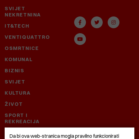
SVIJET
NEKRETNINA
IT&TECH
VENTIQUATTRO
OSMRTNICE
KOMUNAL
BIZNIS
SVIJET
KULTURA
ŽIVOT
SPORT I
REKREACIJA
CRNA KRONIKA
Da bi ova web-stranica mogla pravilno funkcionirati