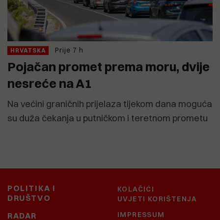
Prije 7 h
HRVATSKA
Pojačan promet prema moru, dvije
nesreće na A1
Na većini graničnih prijelaza tijekom dana moguća
su duža čekanja u putničkom i teretnom prometu
POLITIKA I
KOLAČIĆI
DRUŠTVO
UVJETI KORIŠTENJA
IMPRESSUM
RADAR