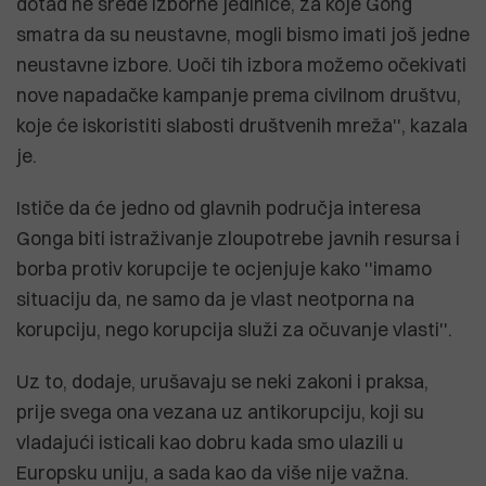
dotad ne srede izborne jedinice, za koje Gong
smatra da su neustavne, mogli bismo imati još jedne
neustavne izbore. Uoči tih izbora možemo očekivati
nove napadačke kampanje prema civilnom društvu,
koje će iskoristiti slabosti društvenih mreža'', kazala
je.
Ističe da će jedno od glavnih područja interesa
Gonga biti istraživanje zloupotrebe javnih resursa i
borba protiv korupcije te ocjenjuje kako ''imamo
situaciju da, ne samo da je vlast neotporna na
korupciju, nego korupcija služi za očuvanje vlasti''.
Uz to, dodaje, urušavaju se neki zakoni i praksa,
prije svega ona vezana uz antikorupciju, koji su
vladajući isticali kao dobru kada smo ulazili u
Europsku uniju, a sada kao da više nije važna.