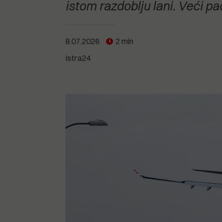
POGLEDAJTE SVE
POGLEDAJTE SVE
istom razdoblju lani. Veći 
POGLEDAJTE SVE
8.07.2026
2 min
POGLEDAJTE SVE
Istra24