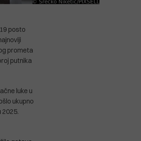
a 19 posto
ajnoviji
kog prometa
roj putnika
račne luke u
prošlo ukupno
u 2025.