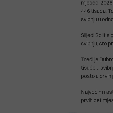
mjeseci 2026. 
446 tisuća. To
svibnju u odno
Slijedi Split 
svibnju, što p
Treći je Dubr
tisuće u svibn
posto u prvih 
Najvećim rasto
prvih pet mjes