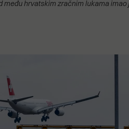
pad među hrvatskim zračnim lukama imao j
stanovanje,
kulturu..."