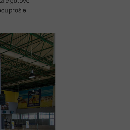
užile gotovo
ecu prošle