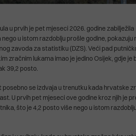
la u prvih je pet mjeseci 2026. godine zabilježil
 nego u istom razdoblju prošle godine, pokazuju n
og zavoda za statistiku (DZS). Veći pad putnič
m zračnim lukama imao je jedino Osijek, gdje je b
k 39,2 posto.
at posebno se izdvaja u trenutku kada hrvatske z
e rast. U prvih pet mjeseci ove godine kroz njih je 
utnika, što je 4,2 posto više nego u istom razdoblj