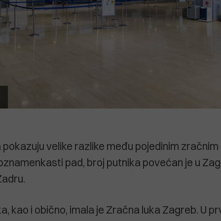
pokazuju velike razlike među pojedinim zračnim
dvoznamenkasti pad, broj putnika povećan je u Zagr
Zadru.
a, kao i obično, imala je Zračna luka Zagreb. U pr