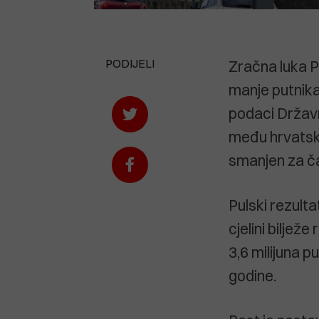
PODIJELI
Zračna luka Pu
manje putnika
podaci Državn
među hrvatski
smanjen za ča
Pulski rezult
cjelini biljež
3,6 milijuna p
godine.