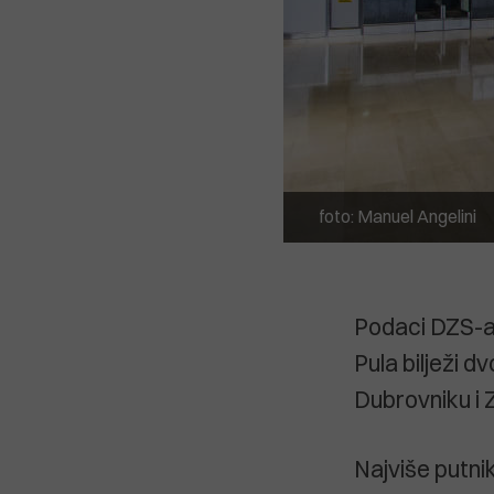
foto: Manuel Angelini
Podaci DZS-a 
Pula bilježi 
Dubrovniku i 
Najviše putnik