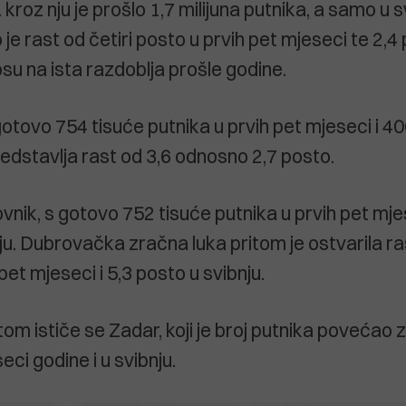
kroz nju je prošlo 1,7 milijuna putnika, a samo u 
 je rast od četiri posto u prvih pet mjeseci te 2,4
su na ista razdoblja prošle godine.
s gotovo 754 tisuće putnika u prvih pet mjeseci i 40
redstavlja rast od 3,6 odnosno 2,7 posto.
ovnik, s gotovo 752 tisuće putnika u prvih pet mje
ju. Dubrovačka zračna luka pritom je ostvarila ra
pet mjeseci i 5,3 posto u svibnju.
m ističe se Zadar, koji je broj putnika povećao z
eci godine i u svibnju.