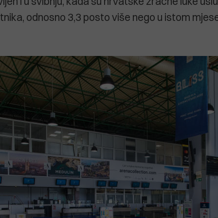
ljen i u svibnju, kada su hrvatske zračne luke usl
putnika, odnosno 3,3 posto više nego u istom mjes