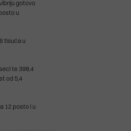
svibnju gotovo
 posto u
6 tisuća u
seci te 398,4
st od 5,4
a 12 posto i u