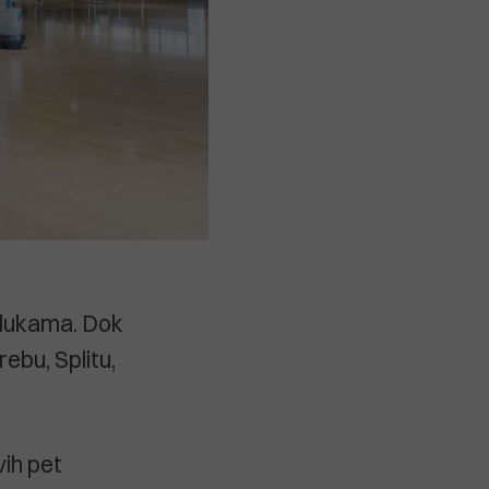
 lukama. Dok
ebu, Splitu,
vih pet