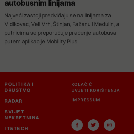
autobusnim linijama
Najveći zastoji predviđaju se na linijama za
Vidikovac, Veli Vrh, Štinjan, Fažanu i Medulin, a
putnicima se preporučuje praćenje autobusa
putem aplikacije Mobility Plus
POLITIKA I
KOLAČIĆI
DRUŠTVO
UVJETI KORIŠTENJA
IMPRESSUM
RADAR
SVIJET
NEKRETNINA
IT&TECH