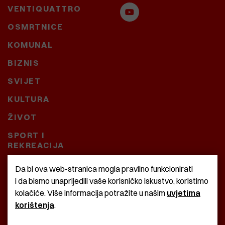
VENTIQUATTRO
OSMRTNICE
KOMUNAL
BIZNIS
SVIJET
KULTURA
ŽIVOT
SPORT I
REKREACIJA
CRNA KRONIKA
Da bi ova web-stranica mogla pravilno funkcionirati
i da bismo unaprijedili vaše korisničko iskustvo, koristimo
BAŠTARDINI I PRAVI
kolačiće. Više informacija potražite u našim
uvjetima
KRASNA ZEMLJA
korištenja
.