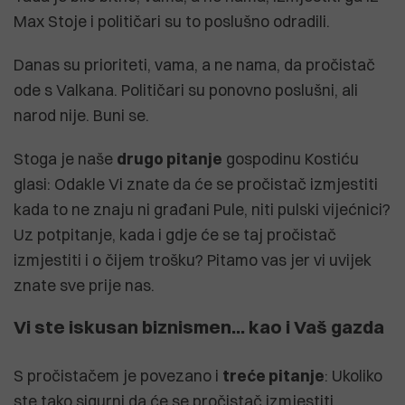
Max Stoje i političari su to poslušno odradili.
Danas su prioriteti, vama, a ne nama, da pročistač
ode s Valkana. Političari su ponovno poslušni, ali
narod nije. Buni se.
Stoga je naše
drugo pitanje
gospodinu Kostiću
glasi: Odakle Vi znate da će se pročistač izmjestiti
kada to ne znaju ni građani Pule, niti pulski vijećnici?
Uz potpitanje, kada i gdje će se taj pročistač
izmjestiti i o čijem trošku? Pitamo vas jer vi uvijek
znate sve prije nas.
Vi ste iskusan biznismen... kao i Vaš gazda
S pročistačem je povezano i
treće pitanje
: Ukoliko
ste tako sigurni da će se pročistač izmjestiti,