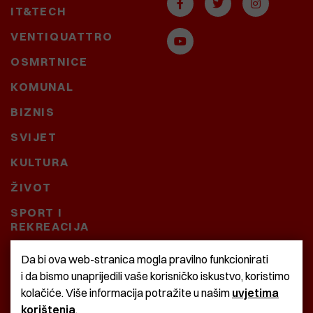
IT&TECH
VENTIQUATTRO
OSMRTNICE
KOMUNAL
BIZNIS
SVIJET
KULTURA
ŽIVOT
SPORT I
REKREACIJA
CRNA KRONIKA
Da bi ova web-stranica mogla pravilno funkcionirati
i da bismo unaprijedili vaše korisničko iskustvo, koristimo
BAŠTARDINI I PRAVI
kolačiće. Više informacija potražite u našim
uvjetima
KRASNA ZEMLJA
korištenja
.