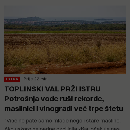
Prije 22 min
ISTRA
TOPLINSKI VAL PRŽI ISTRU
Potrošnja vode ruši rekorde,
maslinici i vinogradi već trpe štetu
"Više ne pate samo mlade nego i stare masline.
Ako uskoro ne padne ozbiljnija kiša, očekuje nas