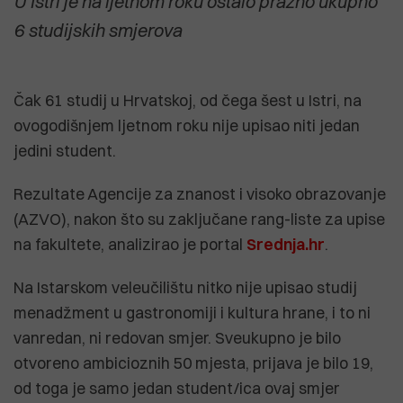
U Istri je na ljetnom roku ostalo prazno ukupno
6 studijskih smjerova
Čak 61 studij u Hrvatskoj, od čega šest u Istri, na
ovogodišnjem ljetnom roku nije upisao niti jedan
jedini student.
Rezultate Agencije za znanost i visoko obrazovanje
(AZVO), nakon što su zaključane rang-liste za upise
na fakultete, analizirao je portal
Srednja.hr
.
Na Istarskom veleučilištu nitko nije upisao studij
menadžment u gastronomiji i kultura hrane, i to ni
vanredan, ni redovan smjer. Sveukupno je bilo
otvoreno ambicioznih 50 mjesta, prijava je bilo 19,
od toga je samo jedan student/ica ovaj smjer