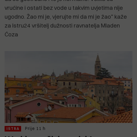
vrućine i ostati bez vode u takvim uvjetima nije
ugodno. Žao mi je, vjerujte mi da mi je žao" kaže
za Istru24 vršitelj dužnosti ravnatelja Mladen
Ćoza
Prije 11 h
ISTRA