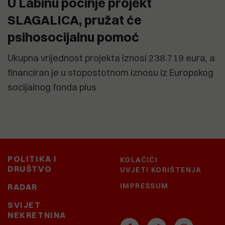
U Labinu počinje projekt
SLAGALICA, pružat će
psihosocijalnu pomoć
Ukupna vrijednost projekta iznosi 238.719 eura, a
financiran je u stopostotnom iznosu iz Europskog
socijalnog fonda plus
POLITIKA I
KOLAČIĆI
DRUŠTVO
UVJETI KORIŠTENJA
IMPRESSUM
RADAR
SVIJET
NEKRETNINA