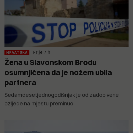
Prije 7 h
HRVATSKA
Žena u Slavonskom Brodu
osumnjičena da je nožem ubila
partnera
Sedamdesetjednogodišnjak je od zadobivene
ozljede na mjestu preminuo