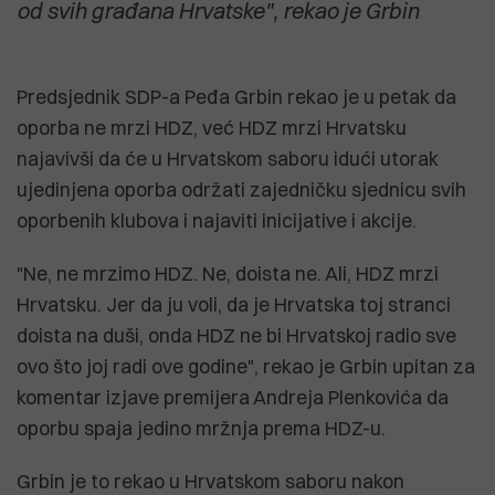
od svih građana Hrvatske", rekao je Grbin
Predsjednik SDP-a Peđa Grbin rekao je u petak da
oporba ne mrzi HDZ, već HDZ mrzi Hrvatsku
najavivši da će u Hrvatskom saboru idući utorak
ujedinjena oporba održati zajedničku sjednicu svih
oporbenih klubova i najaviti inicijative i akcije.
"Ne, ne mrzimo HDZ. Ne, doista ne. Ali, HDZ mrzi
Hrvatsku. Jer da ju voli, da je Hrvatska toj stranci
doista na duši, onda HDZ ne bi Hrvatskoj radio sve
ovo što joj radi ove godine", rekao je Grbin upitan za
komentar izjave premijera Andreja Plenkovića da
oporbu spaja jedino mržnja prema HDZ-u.
Grbin je to rekao u Hrvatskom saboru nakon