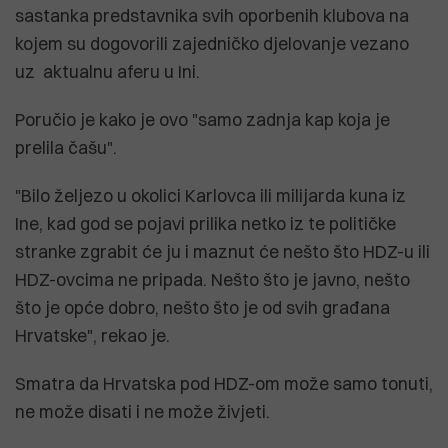
sastanka predstavnika svih oporbenih klubova na
kojem su dogovorili zajedničko djelovanje vezano
uz aktualnu aferu u Ini.
Poručio je kako je ovo "samo zadnja kap koja je
prelila čašu".
"Bilo željezo u okolici Karlovca ili milijarda kuna iz
Ine, kad god se pojavi prilika netko iz te političke
stranke zgrabit će ju i maznut će nešto što HDZ-u ili
HDZ-ovcima ne pripada. Nešto što je javno, nešto
što je opće dobro, nešto što je od svih građana
Hrvatske", rekao je.
Smatra da Hrvatska pod HDZ-om može samo tonuti,
ne može disati i ne može živjeti.