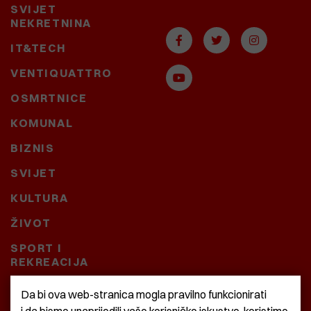
SVIJET
NEKRETNINA
IT&TECH
VENTIQUATTRO
OSMRTNICE
KOMUNAL
BIZNIS
SVIJET
KULTURA
ŽIVOT
SPORT I
REKREACIJA
CRNA KRONIKA
Da bi ova web-stranica mogla pravilno funkcionirati