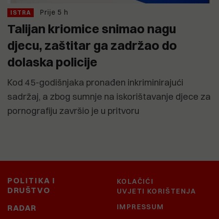
Prije 5 h
ISTRA
Talijan kriomice snimao nagu
djecu, zaštitar ga zadržao do
dolaska policije
Kod 45-godišnjaka pronađen inkriminirajući
sadržaj, a zbog sumnje na iskorištavanje djece za
pornografiju završio je u pritvoru
POLITIKA I
KOLAČIĆI
DRUŠTVO
UVJETI KORIŠTENJA
IMPRESSUM
RADAR