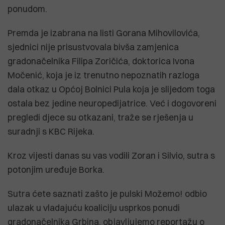
ponudom.
Premda je izabrana na listi Gorana Mihovilovića,
sjednici nije prisustvovala bivša zamjenica
gradonačelnika Filipa Zoričića, doktorica Ivona
Močenić, koja je iz trenutno nepoznatih razloga
dala otkaz u Općoj Bolnici Pula koja je slijedom toga
ostala bez jedine neuropedijatrice. Već i dogovoreni
pregledi djece su otkazani, traže se rješenja u
suradnji s KBC Rijeka.
Kroz vijesti danas su vas vodili Zoran i Silvio, sutra s
potonjim uređuje Borka.
Sutra ćete saznati zašto je pulski Možemo! odbio
ulazak u vladajuću koaliciju usprkos ponudi
gradonačelnika Grbina, objavljujemo reportažu o