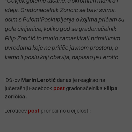
-Čovjek goleme taštine, a skromnih manira i
ideja, Gradonačelnik Zoričić se bavi svima,
osim s Pulom*Poskupljenja o kojima pričam su
gole činjenice, koliko god se gradonačelnik
Filip Zoričić to trudio zamaskirati primitivnim
uvredama koje ne priliče javnom prostoru, a
kamo li poslu koji obavlja, napisao je Lerotić
IDS-ov
Marin Lerotić
danas je reagirao na
jučerašnji Facebook
post
gradonačelnika
Filipa
Zoričića.
Lerotićev
post
prenosimo u cijelosti: