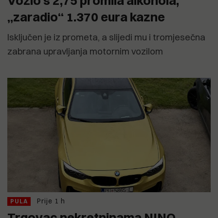
Vozio s 2,75 promila alkohola,
„zaradio“ 1.370 eura kazne
Isključen je iz prometa, a slijedi mu i tromjesečna
zabrana upravljanja motornim vozilom
Prije 1 h
PULA
Trgovac nekretninama NINO