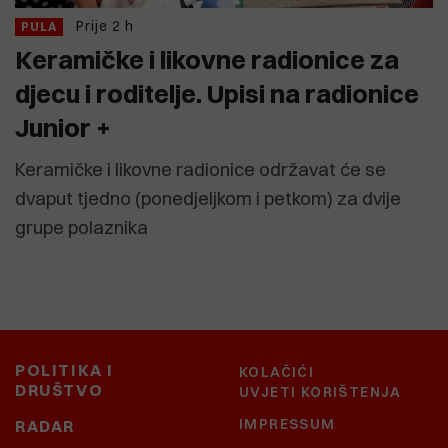
Prije 2 h
PULA
Keramičke i likovne radionice za
djecu i roditelje. Upisi na radionice
Junior +
Keramičke i likovne radionice održavat će se
dvaput tjedno (ponedjeljkom i petkom) za dvije
grupe polaznika
POLITIKA I
KOLAČIĆI
DRUŠTVO
UVJETI KORIŠTENJA
IMPRESSUM
RADAR