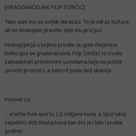
[GRADONAČELNIK FILIP ZORIČIĆ]
Tako sam mu se uvijek obraćao. To je odraz kulture,
ali ne očekujem previše. Nije mu prvi put.
Poskupljenja o kojima pricam su gole činjenice,
koliko god se gradonačelnik Filip Zoričić to trudio
zamaskirati primitivnim uvredama koje ne priliče
javnom prostoru, a kamo li poslu koji obavlja.
Ponovit ću:
- vratite Pula sportu 1,5 milijuna kuna, a Sportskoj
zajednici 400 tisuća kuna kao što je i bilo i prošle
godine!