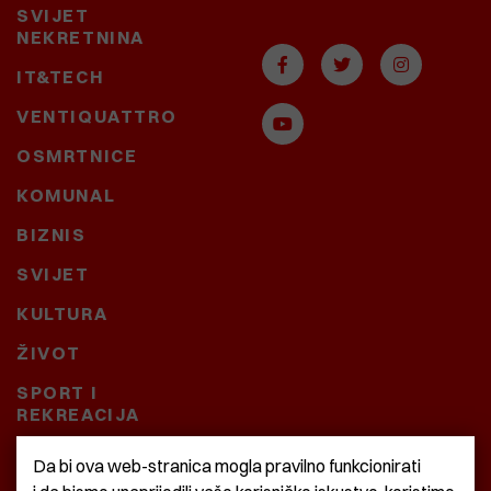
SVIJET
NEKRETNINA
IT&TECH
VENTIQUATTRO
OSMRTNICE
KOMUNAL
BIZNIS
SVIJET
KULTURA
ŽIVOT
SPORT I
REKREACIJA
CRNA KRONIKA
Da bi ova web-stranica mogla pravilno funkcionirati