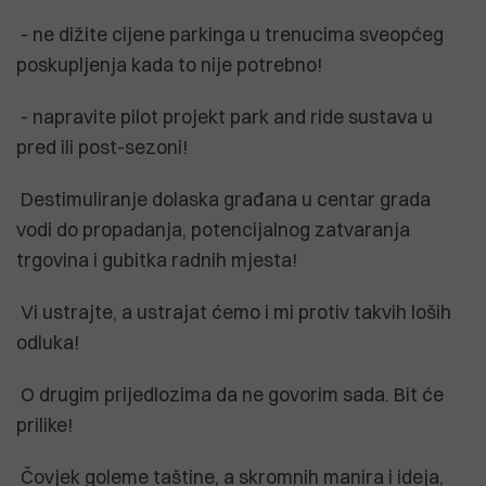
- ne dižite cijene parkinga u trenucima sveopćeg
poskupljenja kada to nije potrebno!
- napravite pilot projekt park and ride sustava u
pred ili post-sezoni!
Destimuliranje dolaska građana u centar grada
vodi do propadanja, potencijalnog zatvaranja
trgovina i gubitka radnih mjesta!
Vi ustrajte, a ustrajat ćemo i mi protiv takvih loših
odluka!
O drugim prijedlozima da ne govorim sada. Bit će
prilike!
Čovjek goleme taštine, a skromnih manira i ideja,