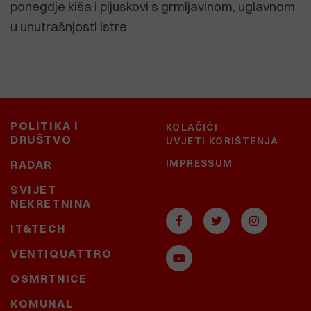
ponegdje kiša i pljuskovi s grmljavinom, uglavnom
u unutrašnjosti Istre
POLITIKA I
KOLAČIĆI
DRUŠTVO
UVJETI KORIŠTENJA
IMPRESSUM
RADAR
SVIJET
NEKRETNINA
IT&TECH
VENTIQUATTRO
OSMRTNICE
KOMUNAL