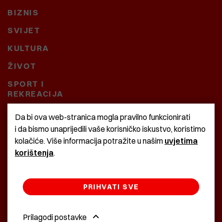
BIZNIS
SVIJET
KULTURA
ŽIVOT
SPORT I
REKREACIJA
CRNA KRONIKA
Da bi ova web-stranica mogla pravilno funkcionirati
i da bismo unaprijedili vaše korisničko iskustvo, koristimo
BAŠTARDINI I PRAVI
kolačiće. Više informacija potražite u našim
uvjetima
KRASNA ZEMLJA
korištenja
.
PRIHVATI SVE
©2022 Istra24 - istarske digitalne novine
Prilagodi postavke