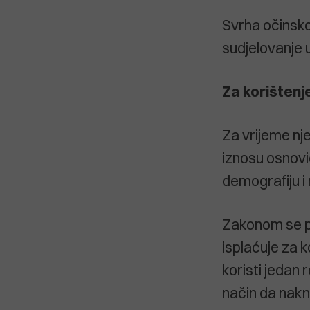
Svrha očinsko
sudjelovanje u
Za korišten
Za vrijeme nj
iznosu osnovi
demografiju i
Zakonom se po
isplaćuje za 
koristi jedan r
način da nakn