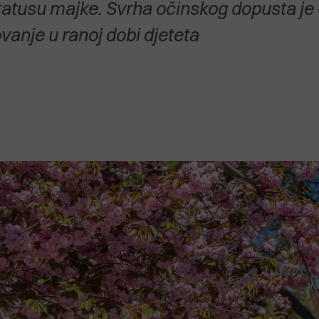
atusu majke. Svrha očinskog dopusta je 
stanovanje,
kulturu..."
ovanje u ranoj dobi djeteta