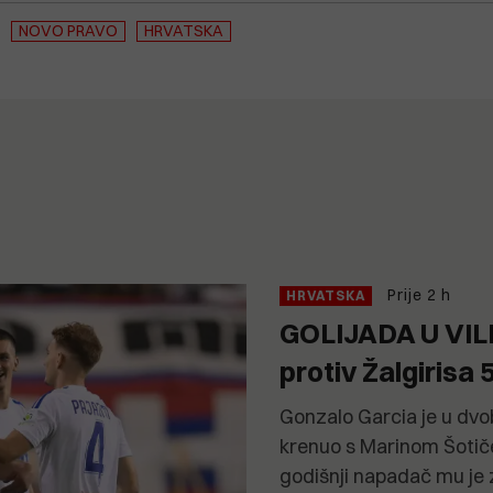
NOVO PRAVO
HRVATSKA
Prije 2 h
HRVATSKA
GOLIJADA U VILN
protiv Žalgirisa 
Gonzalo Garcia je u dvob
krenuo s Marinom Šotiče
godišnji napadač mu je 