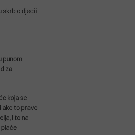
skrb o djeci i
 u punom
ed za
će koja se
i ako to pravo
lja, i to na
 plaće