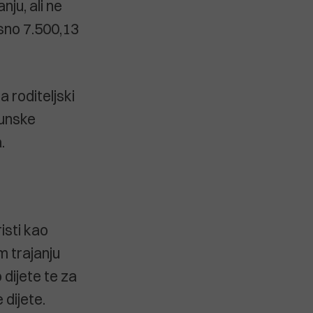
u, ali ne
sno 7.500,13
 roditeljski
čunske
.
isti kao
 trajanju
 dijete te za
 dijete.