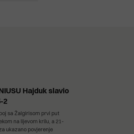
IUSU Hajduk slavio
5-2
oj sa Žalgirisom prvi put
kom na lijevom krilu, a 21-
za ukazano povjerenje