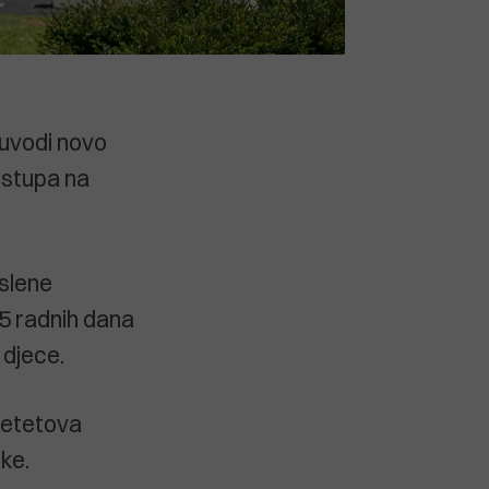
 uvodi novo
 stupa na
slene
15 radnih dana
 djece.
djetetova
ke.