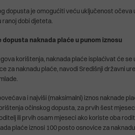
g dopusta je omogućiti veću uključenost očeva u 
 ranoj dobi djeteta.
je dopusta naknada plaće u punom iznosu
egova korištenja, naknada plaće isplaćivat će se
ce za naknadu plaće, navodi Središnji državni ur
 mlade.
većava i najviši (maksimalni) iznos naknade pla
korištenja očinskog dopusta, za prvih šest mjesec
oditelj ili prvih osam mjeseci ako koriste oba rodite
ada plaće iznosi 100 posto osnovice za naknadu