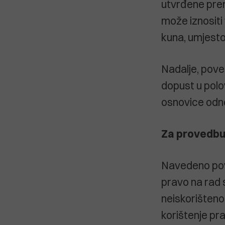
utvrđene pre
može iznositi
kuna, umjesto
Nadalje, pove
dopust u pol
osnovice odno
Za provedbu 
Navedeno pove
pravo na rad
neiskorištenog
korištenje pra