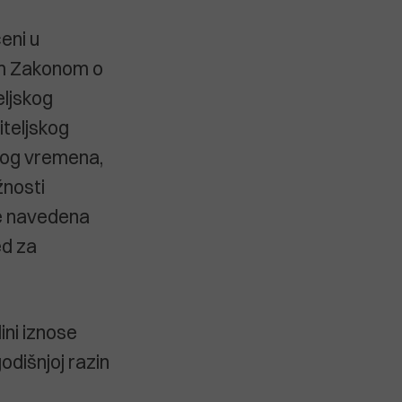
eni u
im Zakonom o
eljskog
iteljskog
dnog vremena,
žnosti
je navedena
ed za
ni iznose
odišnjoj razin