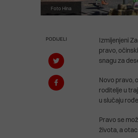
Foto Hina
PODIJELI
Izmijenjeni Za
pravo, očinsk
snagu za dese
Novo pravo, o
roditelje u tr
u slučaju rođe
Pravo se može
života, a ota