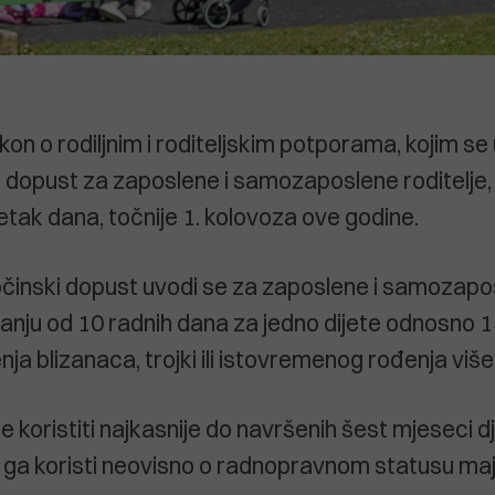
kon o rodiljnim i roditeljskim potporama, kojim se
i dopust za zaposlene i samozaposlene roditelje,
tak dana, točnije 1. kolovoza ove godine.
činski dopust uvodi se za zaposlene i samozapo
ajanju od 10 radnih dana za jedno dijete odnosno 
nja blizanaca, trojki ili istovremenog rođenja više
 koristiti najkasnije do navršenih šest mjeseci 
c ga koristi neovisno o radnopravnom statusu maj