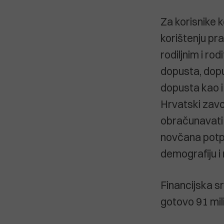
Za korisnike 
korištenju pr
rodiljnim i ro
dopusta, dopus
dopusta kao i
Hrvatski zavo
obračunavati 
novčana potpor
demografiju i
Financijska s
gotovo 91 mili