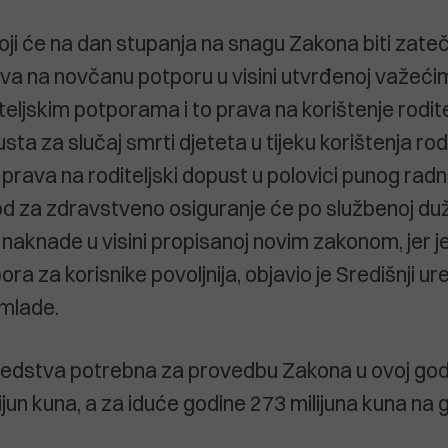
koji će na dan stupanja na snagu Zakona biti zateč
ava na novčanu potporu u visini utvrđenoj važeć
diteljskim potporama i to prava na korištenje rodit
ta za slučaj smrti djeteta u tijeku korištenja rod
 prava na roditeljski dopust u polovici punog ra
d za zdravstveno osiguranje će po službenoj du
naknade u visini propisanoj novim zakonom, jer 
a za korisnike povoljnija, objavio je Središnji ur
 mlade.
redstva potrebna za provedbu Zakona u ovoj godi
jun kuna, a za iduće godine 273 milijuna kuna na g