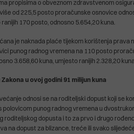
ma propisima o obveznom zdravstvenom osiguranj
 više od 225,5 posto proračunske osnovice odno
 ranijih 170 posto, odnosno 5.654,20 kuna.
ćana je naknada plaće tijekom korištenja prava na
ovici punog radnog vremena na 110 posto prora
sno 3.658,60 kuna, umjesto ranijih 2.328,20 kuna
Zakona u ovoj godini 91 milijun kuna
ćanje odnosi se na roditeljski dopust koji se kor
 s polovicom punog radnog vremena u dvostrukom
 roditeljskog dopusta i to za prvo i drugo rođeno
va na dopust za blizance, treće ili svako slijedeće