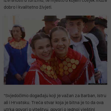
izvrsnosti u turizmu, te mjesto u kojem čovjek može
dobro i kvalitetno živjeti.
"Svjedočimo događaju koji je važan za Barban, Istru
ali i Hrvatsku. Treća stvar koja je bitna je to da ova
utrka govori o viteštvu, govori o jednoj vještini