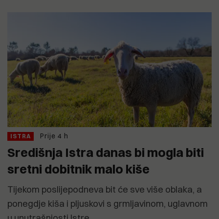
Prije 4 h
ISTRA
Središnja Istra danas bi mogla biti
sretni dobitnik malo kiše
Tijekom poslijepodneva bit će sve više oblaka, a
ponegdje kiša i pljuskovi s grmljavinom, uglavnom
u unutrašnjosti Istre