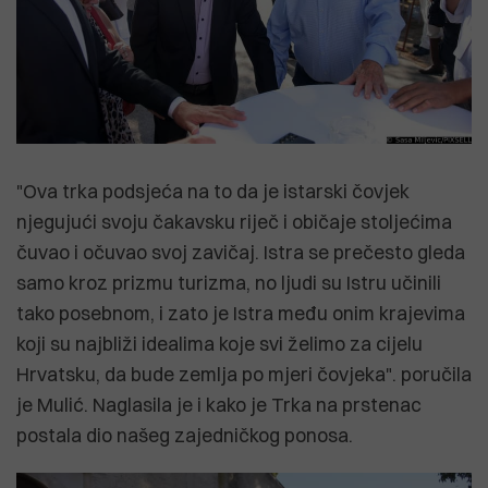
"Ova trka podsjeća na to da je istarski čovjek
njegujući svoju čakavsku riječ i običaje stoljećima
čuvao i očuvao svoj zavičaj. Istra se prečesto gleda
samo kroz prizmu turizma, no ljudi su Istru učinili
tako posebnom, i zato je Istra među onim krajevima
koji su najbliži idealima koje svi želimo za cijelu
Hrvatsku, da bude zemlja po mjeri čovjeka". poručila
je Mulić. Naglasila je i kako je Trka na prstenac
postala dio našeg zajedničkog ponosa.