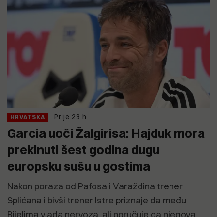
Prije 23 h
HRVATSKA
Garcia uoči Žalgirisa: Hajduk mora
prekinuti šest godina dugu
europsku sušu u gostima
Nakon poraza od Pafosa i Varaždina trener
Splićana i bivši trener Istre priznaje da među
Bijelima vlada nervoza, ali poručuje da njegova