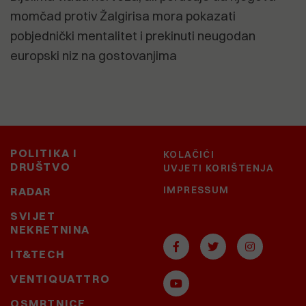
momčad protiv Žalgirisa mora pokazati
pobjednički mentalitet i prekinuti neugodan
europski niz na gostovanjima
POLITIKA I
KOLAČIĆI
DRUŠTVO
UVJETI KORIŠTENJA
IMPRESSUM
RADAR
SVIJET
NEKRETNINA
IT&TECH
VENTIQUATTRO
OSMRTNICE