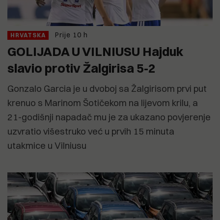
Prije 10 h
HRVATSKA
GOLIJADA U VILNIUSU Hajduk
slavio protiv Žalgirisa 5-2
Gonzalo Garcia je u dvoboj sa Žalgirisom prvi put
krenuo s Marinom Šotičekom na lijevom krilu, a
21-godišnji napadač mu je za ukazano povjerenje
uzvratio višestruko već u prvih 15 minuta
utakmice u Vilniusu