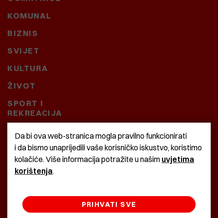
KOMUNAL
BIZNIS
SVIJET
KULTURA
ŽIVOT
SPORT I
REKREACIJA
CRNA KRONIKA
Da bi ova web-stranica mogla pravilno funkcionirati
i da bismo unaprijedili vaše korisničko iskustvo, koristimo
BAŠTARDINI I PRAVI
kolačiće. Više informacija potražite u našim
uvjetima
KRASNA ZEMLJA
korištenja
.
PRIHVATI SVE
©2022 Istra24 - istarske digitalne novine