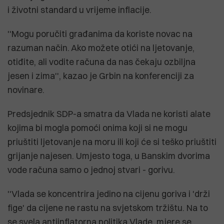
i životni standard u vrijeme inflacije.
''Mogu poručiti građanima da koriste novac na
razuman način. Ako možete otići na ljetovanje,
otiđite, ali vodite računa da nas čekaju ozbiljna
jesen i zima'', kazao je Grbin na konferenciji za
novinare.
Predsjednik SDP-a smatra da Vlada ne koristi alate
kojima bi mogla pomoći onima koji si ne mogu
priuštiti ljetovanje na moru ili koji će si teško priuštiti
grijanje najesen. Umjesto toga, u Banskim dvorima
vode računa samo o jednoj stvari - gorivu.
''Vlada se koncentrira jedino na cijenu goriva i 'drži
fige' da cijene ne rastu na svjetskom tržištu. Na to
se svela antiinflatorna politika Vlade, mjere se