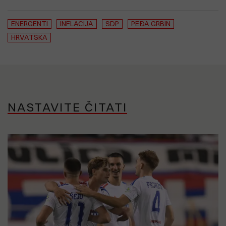
ENERGENTI
INFLACIJA
SDP
PEĐA GRBIN
HRVATSKA
NASTAVITE ČITATI