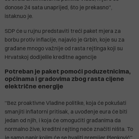
donose 24 sata unaprijed, što je prekasno'',
istaknuo je.
SDP će u rujnu predstaviti treći paket mjera za
borbu protiv inflacije, najavio je Grbin, koje su za
građane mnogo važnije od rasta rejtinga koji su
Hrvatskoj dodijelile kreditne agencije
Potreban je paket pomoći poduzetnicima,
općinama i gradovima zbog rasta cijene
električne energije
''Bez proaktivne Vladine politike, koja će pokušati
smanjiti inflatorni pritisak, a uvođenje eura će biti
jedan od njih, i koja će omogućiti građanima da
normalno žive, kreditni rejting neće značiti ništa. To
je samo papir kojim će se hvaliti premijer Plenković'',