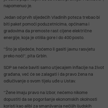
napomenuo je.
Jedan od prvih sljedećih Vladinih poteza trebao bi
biti paket pomoći poduzetnicima, općinama i
gradovima da premoste rast cijene električne
energije, koja je otišla gore i do 400 posto.
''Što je sljedeće, hoćemo li gasiti javnu rasvjetu
preko noći'', pita Grbin.
SDP se neće baviti samo utjecajem inflacije na život
građana, već će se zalagati i da pravo žena na
odlučivanje o svom tijelu uđe u Ustav.
''Žene imaju pravo na izbor, nećemo nikome
dopustiti da se pogoršanje ekonomskih okolnosti
koristi kao alibi za smanjivanja nečijih ljudskih