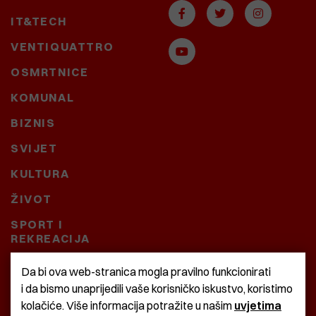
IT&TECH
VENTIQUATTRO
OSMRTNICE
KOMUNAL
BIZNIS
SVIJET
KULTURA
ŽIVOT
SPORT I
REKREACIJA
CRNA KRONIKA
Da bi ova web-stranica mogla pravilno funkcionirati
i da bismo unaprijedili vaše korisničko iskustvo, koristimo
BAŠTARDINI I PRAVI
kolačiće. Više informacija potražite u našim
uvjetima
KRASNA ZEMLJA