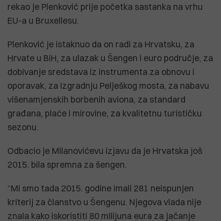
rekao je Plenković prije početka sastanka na vrhu
EU-a u Bruxellesu.
Plenković je istaknuo da on radi za Hrvatsku, za
Hrvate u BiH, za ulazak u Šengen i euro područje, za
dobivanje sredstava iz instrumenta za obnovu i
oporavak, za izgradnju Pelješkog mosta, za nabavu
višenamjenskih borbenih aviona, za standard
građana, plaće i mirovine, za kvalitetnu turističku
sezonu.
Odbacio je Milanovićevu izjavu da je Hrvatska još
2015. bila spremna za šengen.
“Mi smo tada 2015. godine imali 281 neispunjen
kriterij za članstvo u Šengenu. Njegova vlada nije
znala kako iskoristiti 80 milijuna eura za jačanje