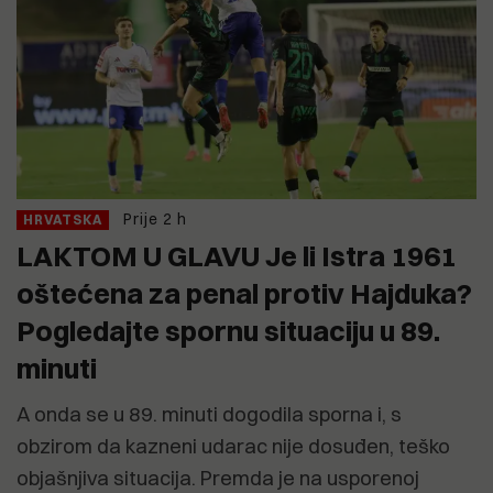
Prije 2 h
HRVATSKA
LAKTOM U GLAVU Je li Istra 1961
oštećena za penal protiv Hajduka?
Pogledajte spornu situaciju u 89.
minuti
A onda se u 89. minuti dogodila sporna i, s
obzirom da kazneni udarac nije dosuđen, teško
objašnjiva situacija. Premda je na usporenoj