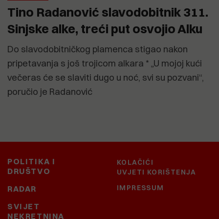
Tino Radanović slavodobitnik 311.
Sinjske alke, treći put osvojio Alku
Do slavodobitničkog plamenca stigao nakon
pripetavanja s još trojicom alkara * „U mojoj kući
večeras će se slaviti dugo u noć, svi su pozvani“,
poručio je Radanović
POLITIKA I
KOLAČIĆI
DRUŠTVO
UVJETI KORIŠTENJA
IMPRESSUM
RADAR
SVIJET
NEKRETNINA