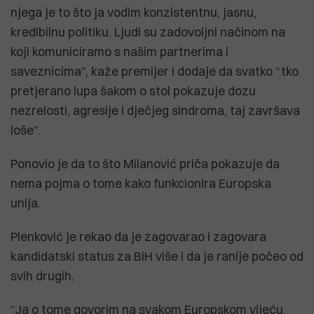
njega je to što ja vodim konzistentnu, jasnu,
kredibilnu politiku. Ljudi su zadovoljni načinom na
koji komuniciramo s našim partnerima i
saveznicima”, kaže premijer i dodaje da svatko “tko
pretjerano lupa šakom o stol pokazuje dozu
nezrelosti, agresije i dječjeg sindroma, taj završava
loše”.
Ponovio je da to što Milanović priča pokazuje da
nema pojma o tome kako funkcionira Europska
unija.
Plenković je rekao da je zagovarao i zagovara
kandidatski status za BiH više i da je ranije počeo od
svih drugih.
“Ja o tome govorim na svakom Europskom vijeću.