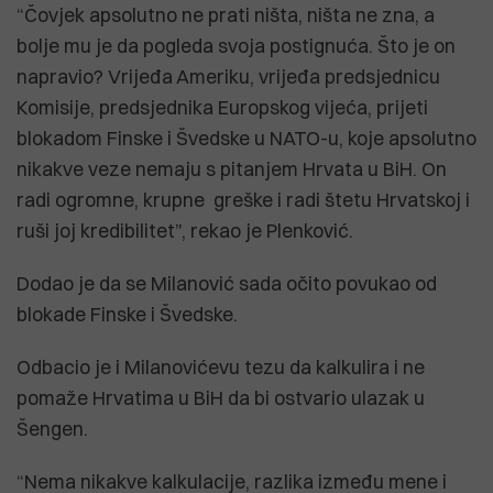
“Čovjek apsolutno ne prati ništa, ništa ne zna, a
bolje mu je da pogleda svoja postignuća. Što je on
napravio? Vrijeđa Ameriku, vrijeđa predsjednicu
Komisije, predsjednika Europskog vijeća, prijeti
blokadom Finske i Švedske u NATO-u, koje apsolutno
nikakve veze nemaju s pitanjem Hrvata u BiH. On
radi ogromne, krupne greške i radi štetu Hrvatskoj i
ruši joj kredibilitet”, rekao je Plenković.
Dodao je da se Milanović sada očito povukao od
blokade Finske i Švedske.
Odbacio je i Milanovićevu tezu da kalkulira i ne
pomaže Hrvatima u BiH da bi ostvario ulazak u
Šengen.
“Nema nikakve kalkulacije, razlika između mene i