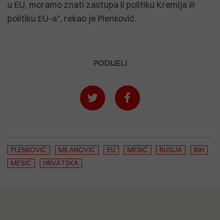
u EU, moramo znati zastupa li politiku Kremlja ili
politiku EU-a”, rekao je Plenković.
PODIJELI
PLENKOVIĆ
MILANOVIC
EU
MESIĆ
RUSIJA
BIH
MESIĆ
HRVATSKA