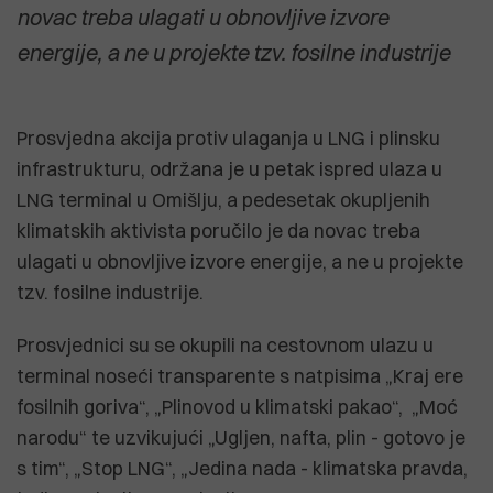
novac treba ulagati u obnovljive izvore
energije, a ne u projekte tzv. fosilne industrije
Prosvjedna akcija protiv ulaganja u LNG i plinsku
infrastrukturu, održana je u petak ispred ulaza u
LNG terminal u Omišlju, a pedesetak okupljenih
klimatskih aktivista poručilo je da novac treba
ulagati u obnovljive izvore energije, a ne u projekte
tzv. fosilne industrije.
Prosvjednici su se okupili na cestovnom ulazu u
terminal noseći transparente s natpisima „Kraj ere
fosilnih goriva“, „Plinovod u klimatski pakao“, „Moć
narodu“ te uzvikujući „Ugljen, nafta, plin - gotovo je
s tim“, „Stop LNG“, „Jedina nada - klimatska pravda,