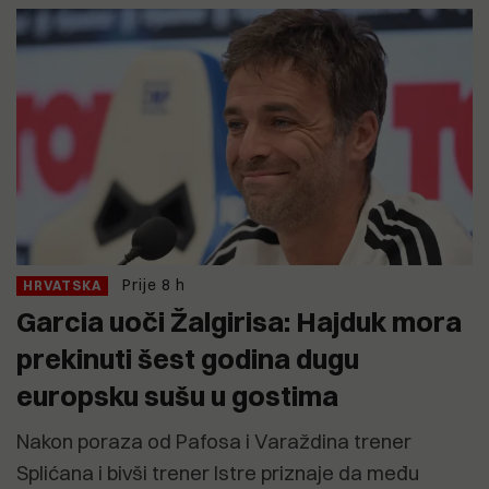
Prije 8 h
HRVATSKA
Garcia uoči Žalgirisa: Hajduk mora
prekinuti šest godina dugu
europsku sušu u gostima
Nakon poraza od Pafosa i Varaždina trener
Splićana i bivši trener Istre priznaje da među