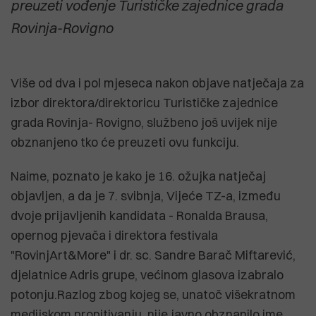
preuzeti vođenje Turističke zajednice grada
Rovinja-Rovigno
Više od dva i pol mjeseca nakon objave natječaja za
izbor direktora/direktoricu Turističke zajednice
grada Rovinja- Rovigno, službeno još uvijek nije
obznanjeno tko će preuzeti ovu funkciju.
Naime, poznato je kako je 16. ožujka natječaj
objavljen, a da je 7. svibnja, Vijeće TZ-a, između
dvoje prijavljenih kandidata - Ronalda Brausa,
opernog pjevača i direktora festivala
"RovinjArt&More" i dr. sc. Sandre Barač Miftarević,
djelatnice Adris grupe, većinom glasova izabralo
potonju.Razlog zbog kojeg se, unatoč višekratnom
medijskom propitivanju, nije javno obznanilo ime