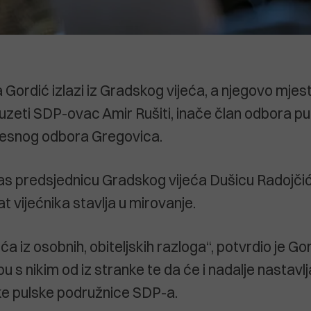
Gordić izlazi iz Gradskog vijeća, a njegovo mjest
auzeti SDP-ovac Amir Rušiti, inače član odbora p
jesnog odbora Gregovica.
as predsjednicu Gradskog vijeća Dušicu Radojčić
t vijećnika stavlja u mirovanje.
jeća iz osobnih, obiteljskih razloga“, potvrdio je G
bu s nikim od iz stranke te da će i nadalje nastavl
ke pulske podružnice SDP-a.