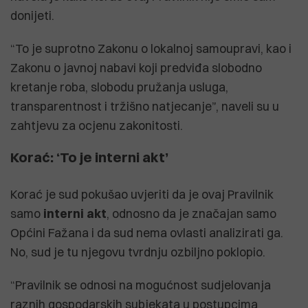
donijeti.
“To je suprotno Zakonu o lokalnoj samoupravi, kao i
Zakonu o javnoj nabavi koji predviđa slobodno
kretanje roba, slobodu pružanja usluga,
transparentnost i tržišno natjecanje”, naveli su u
zahtjevu za ocjenu zakonitosti.
Korać: ‘To je interni akt’
Korać je sud pokušao uvjeriti da je ovaj Pravilnik
samo
interni
akt
, odnosno da je značajan samo
Općini Fažana i da sud nema ovlasti analizirati ga.
No, sud je tu njegovu tvrdnju ozbiljno poklopio.
“Pravilnik se odnosi na mogućnost sudjelovanja
raznih gospodarskih subjekata u postupcima