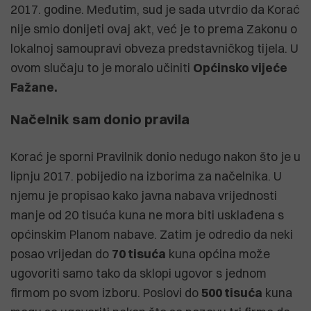
2017. godine. Međutim, sud je sada utvrdio da Korać
nije smio donijeti ovaj akt, već je to prema Zakonu o
lokalnoj samoupravi obveza predstavničkog tijela. U
ovom slučaju to je moralo učiniti
Općinsko vijeće
Fažane.
Načelnik sam donio pravila
Korać je sporni Pravilnik donio nedugo nakon što je u
lipnju 2017. pobijedio na izborima za načelnika. U
njemu je propisao kako javna nabava vrijednosti
manje od 20 tisuća kuna ne mora biti usklađena s
općinskim Planom nabave. Zatim je odredio da neki
posao vrijedan do
70 tisuća
kuna općina može
ugovoriti samo tako da sklopi ugovor s jednom
firmom po svom izboru. Poslovi do
500 tisuća
kuna