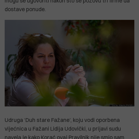
mogu se ugovoriti nakon što se pozovu tri firme da
dostave ponude.
Udruga ‘Duh stare Fažane’, koju vodi oporbena
vijećnica u Fažani Lidija Udovički, u prijavi sudu
navela je kako Korać ovaj Pravilnik nije smio sam