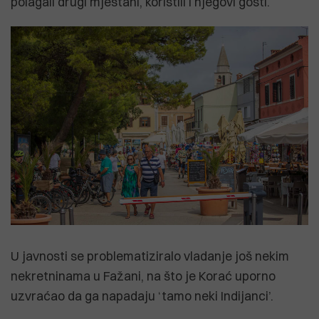
polagali drugi mještani, koristili i njegovi gosti.
U javnosti se problematiziralo vladanje još nekim
nekretninama u Fažani, na što je Korać uporno
uzvraćao da ga napadaju ‘tamo neki Indijanci’.