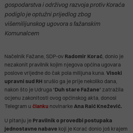
gospodarstva i održivog razvoja protiv Koraća
podiglo je optužni prijedlog zbog
višemilijunskog ugovora s fažanskim
Komunalcem
Načelnik Fažane, SDP-ov
Radomir
Korać
, donio je
nezakonit pravilnik kojim njegova općina ugovara
poslove vrijedne do čak pola milijuna kuna.
Visoki
upravni sud RH
srušio ga je prije nekoliko dana,
nakon što je Udruga
‘Duh stare Fažane’
zatražila
ocjenu zakonitosti ovog općinskog akta, donosi
Telegram u
članku
novinarke
Ana Raić Knežević.
U pitanju je
Pravilnik o provedbi postupaka
jednostavne nabave
koji je Korać donio još krajem