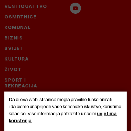
VENTIQUATTRO
OSMRTNICE
KOMUNAL
BIZNIS
SVIJET
KULTURA
ŽIVOT
SPORT I
REKREACIJA
CRNA KRONIKA
Da bi ova web-stranica mogla pravilno funkcionirati
i da bismo unaprijedili vaše korisničko iskustvo, koristimo
BAŠTARDINI I PRAVI
kolačiće. Više informacija potražite u našim
uvjetima
KRASNA ZEMLJA
korištenja
.