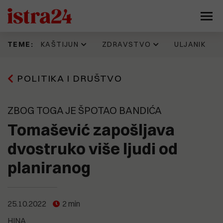
KAŠTIJUN
ZDRAVSTVO
ULJANIK
TEME:
22.07.2026
16.06.2026
26.07.2026
29.07.2026
POLITIKA I DRUŠTVO
Direktorica Kaštijuna Anja Ademi:
IDZ 'šteka' onoliko koliko i Istarska
Dok mladi pokazuju put, sutra
VRLO TAJNO! Evo goleme
"Zrak je prve kategorije". Dušica
županija. Evo kad su donijeli
provjeravamo živi li Peđa Grbin u
otpremnine još jednog rovinjskog
Radojčić: "Skandalozno je da se
odluku prema kojoj je isplata
istoj stvarnosti kao građani i
direktora. I ovaj IDS-ovac na
tako malo pažnje posvećuje
zdravstvenim radnicima trebala
građanke Pule
ugovoru ima potpis istog
ZBOG TOGA JE ŠPOTAO BANDIĆA
smradu koji guši lokalno
krenuti još početkom godine
stranačkog kolege kao i Laginja
stanovništvo"
Tomašević zapošljava
11.07.2026
Evo kako jedan Puležan promišlja
13.06.2026
28.07.2026
dvostruko više ljudi od
Možemo!: Gotovo 45.000 građana
budućnost Pule, prostor
Teško bolesnog Vladimira Radeku
21.07.2026
Kaštijun skupo plaća zbrinjavanje
potpisalo peticiju o nabavci
brodogradilišta, Muzila. "Pozivaju
deložiraju iz hrama u Šikićima.
planiranog
željezne frakcije. Godinama se
PET/CT-a
se najbolji ekonomisti, urbanisti,
Pregovori su u tijeku, odvjetnik
gomila otpad koji nitko ne želi
arhitekti, stručnjaci za
Čekada tvrdi da su novi vlasnici
preuzeti, a stroj vrijedan 330
tehnologiju, promet, stanovanje,
"prilično brutalni"
tisuća eura još uvijek nije pušten
kulturu..."
19.05.2026
u pogon
Općoj bolnici Pula u 2026. godini
25.10.2022
2 min
26.07.2026
dodijeljeno više od 461 tisuću eura
VEČERAS Izbila masovna tučnjava
9.07.2026
HINA