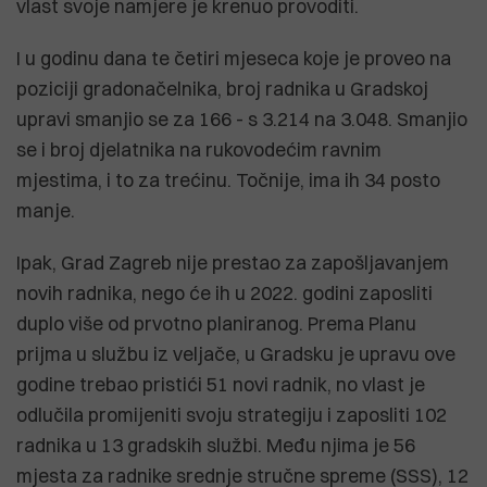
vlast svoje namjere je krenuo provoditi.
I u godinu dana te četiri mjeseca koje je proveo na
poziciji gradonačelnika, broj radnika u Gradskoj
upravi smanjio se za 166 - s 3.214 na 3.048. Smanjio
se i broj djelatnika na rukovodećim ravnim
mjestima, i to za trećinu. Točnije, ima ih 34 posto
manje.
Ipak, Grad Zagreb nije prestao za zapošljavanjem
novih radnika, nego će ih u 2022. godini zaposliti
duplo više od prvotno planiranog. Prema Planu
prijma u službu iz veljače, u Gradsku je upravu ove
godine trebao pristići 51 novi radnik, no vlast je
odlučila promijeniti svoju strategiju i zaposliti 102
radnika u 13 gradskih službi. Među njima je 56
mjesta za radnike srednje stručne spreme (SSS), 12