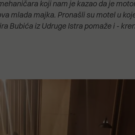
ehaničara koji nam je kazao da je motor
stanovanje,
kulturu..."
va mlada majka. Pronašli su motel u kojem
ra Bubića iz Udruge Istra pomaže i - kre