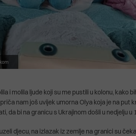
jskom
a i molila ljude koji su me pustili u kolonu, kako bi
 priča nam još uvijek umorna Olya koja je na put k
ti, da bi na granicu s Ukrajinom došli u nedjelju u 
zeli djecu, na izlazak iz zemlje na granici su čeka