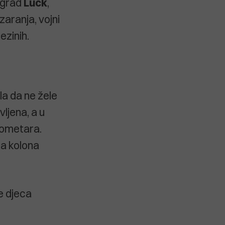
e grad
Luck
,
zaranja, vojni
ezinih.
la da ne žele
vljena, a u
lometara.
ila kolona
e djeca