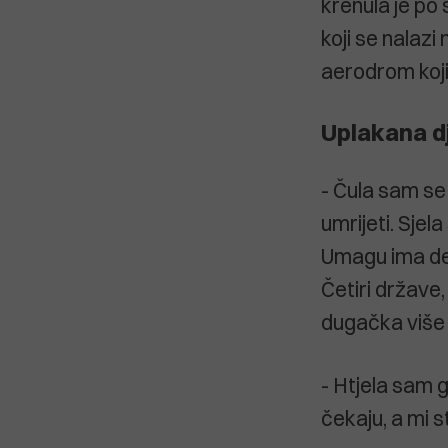
krenula je po 
koji se nalazi
aerodrom koji 
Uplakana d
- Čula sam se 
umrijeti. Sjel
Umagu ima deč
Četiri države,
dugačka više 
- Htjela sam 
čekaju, a mi st