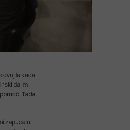
e dvojila kada
jinski da im
u pomoć. Tada
ini zapucalo,