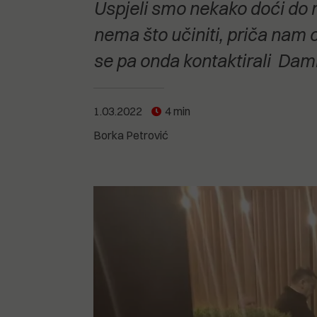
POGLEDAJTE SVE
POGLEDAJTE SVE
Uspjeli smo nekako doći do m
POGLEDAJTE SVE
nema što učiniti, priča nam o
se pa onda kontaktirali Dami
POGLEDAJTE SVE
1.03.2022
4 min
Borka Petrović