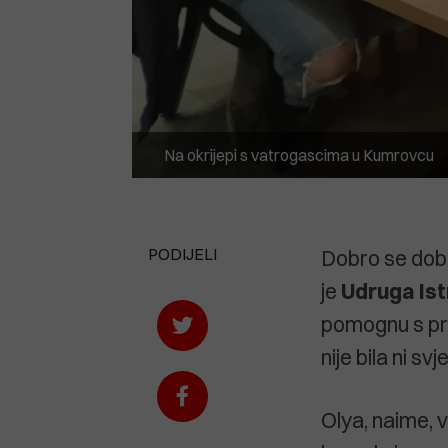
Na okrijepi s vatrogascima u Kumrovcu
PODIJELI
Dobro se dob
je
Udruga Is
pomognu s pri
nije bila ni s
Olya, naime, v