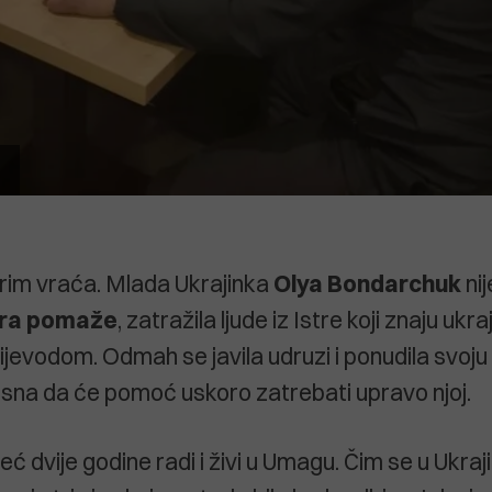
rim vraća. Mlada Ukrajinka
Olya Bondarchuk
nij
tra pomaže
, zatražila ljude iz Istre koji znaju ukra
jevodom. Odmah se javila udruzi i ponudila svoj
vjesna da će pomoć uskoro zatrebati upravo njoj.
eć dvije godine radi i živi u Umagu. Čim se u Ukraj