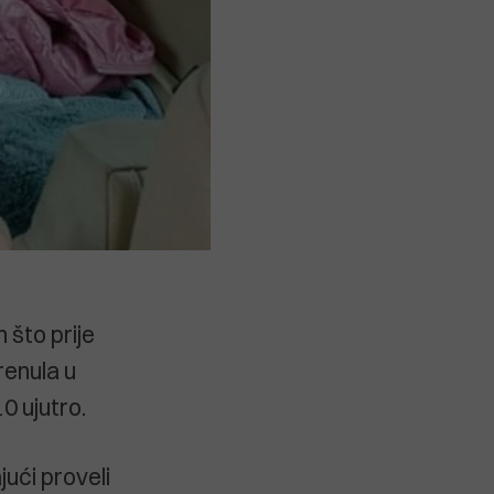
h što prije
renula u
10 ujutro.
jući proveli