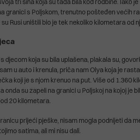
svoja tri sina koja su tada bila kod rodbine. Iako j
 na granici s Poljskom, trenutno pošteđen većih ra
su Rusi uništili bio je tek nekoliko kilometara od nj
jeca
s djecom koja su bila uplašena, plakala su, govori
a sam u auto i krenula, priča nam Olya koja je rasta
ka koji je s njom krenuo na put. Više od 1.360 ki
 a onda su zapeli na granici u Poljskoj na kojoj je b
od 20 kilometara.
granicu prijeći pješke, nisam mogla podnijeti da m
ojimo satima, ali mi nisu dali.