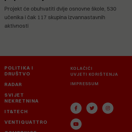
Projekt će obuhvatiti dvije osnovne škole, 530
učenika i čak 117 skupina izvannastavnih
aktivnosti
POLITIKA I
KOLAČIĆI
DRUŠTVO
UVJETI KORIŠTENJA
IMPRESSUM
RADAR
SVIJET
NEKRETNINA
IT&TECH
VENTIQUATTRO