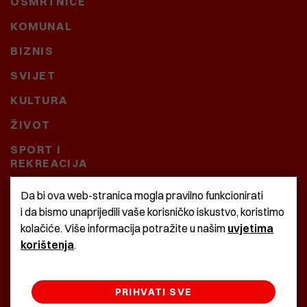
OSMRTNICE
KOMUNAL
BIZNIS
SVIJET
KULTURA
ŽIVOT
SPORT I
REKREACIJA
CRNA KRONIKA
Da bi ova web-stranica mogla pravilno funkcionirati
i da bismo unaprijedili vaše korisničko iskustvo, koristimo
BAŠTARDINI I PRAVI
kolačiće. Više informacija potražite u našim
uvjetima
KRASNA ZEMLJA
korištenja
.
PRIHVATI SVE