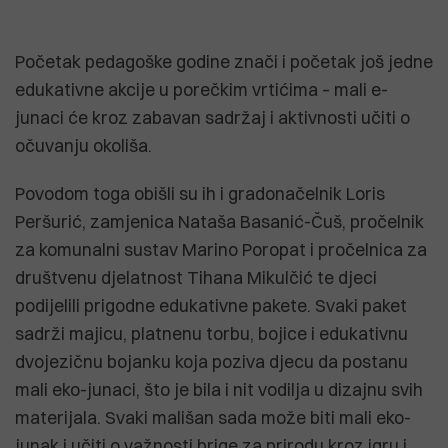
Početak pedagoške godine znači i početak još jedne
edukativne akcije u porečkim vrtićima – mali e-
junaci će kroz zabavan sadržaj i aktivnosti učiti o
očuvanju okoliša.
Povodom toga obišli su ih i gradonačelnik Loris
Peršurić, zamjenica Nataša Basanić-Čuš, pročelnik
za komunalni sustav Marino Poropat i pročelnica za
društvenu djelatnost Tihana Mikulčić te djeci
podijelili prigodne edukativne pakete. Svaki paket
sadrži majicu, platnenu torbu, bojice i edukativnu
dvojezičnu bojanku koja poziva djecu da postanu
mali eko-junaci, što je bila i nit vodilja u dizajnu svih
materijala. Svaki mališan sada može biti mali eko-
junak i učiti o važnosti brige za prirodu kroz igru i