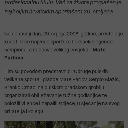
profesionalnu titulu. Već za života proglašen je
najboljim hrvatskim sportašem 20. stoljeća
Na današnji dan, 29. srpnja 2008. godine, prestalo je
kucati srce najveće sportske boksačke legende,
šampiona, a nadasve velikog čovjeka -
Mate
Parlova
.
Tim su povodom predstavnici 'Udruge pulskih
velikana sporta i glazbe Mate Parlov, Sergio Blažić,
Branko Črnac' na pulskom gradskom groblju
organizirali obilježavanje tužne godišnjice te
položili vijence i zapalili svijeće, u sjećanje na svog
prijatelja i kolegu.