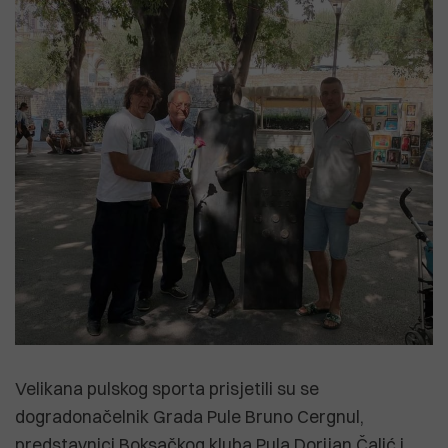
Velikana pulskog sporta prisjetili su se
dogradonačelnik Grada Pule Bruno Cergnul,
predstavnici Boksačkog kluba Pula Dorijan Čalić i