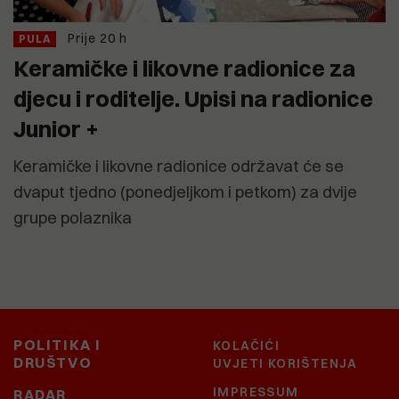
Prije 20 h
PULA
Keramičke i likovne radionice za
djecu i roditelje. Upisi na radionice
Junior +
Keramičke i likovne radionice održavat će se
dvaput tjedno (ponedjeljkom i petkom) za dvije
grupe polaznika
POLITIKA I
KOLAČIĆI
DRUŠTVO
UVJETI KORIŠTENJA
IMPRESSUM
RADAR