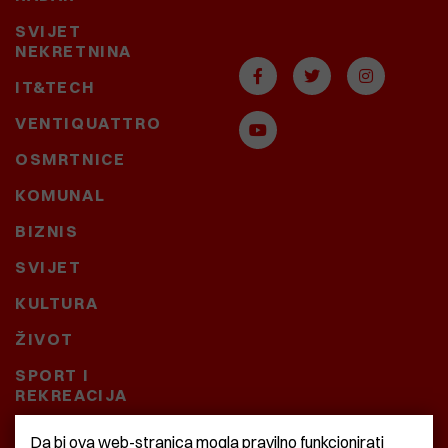
SVIJET
NEKRETNINA
IT&TECH
VENTIQUATTRO
OSMRTNICE
KOMUNAL
BIZNIS
SVIJET
KULTURA
ŽIVOT
SPORT I
REKREACIJA
CRNA KRONIKA
Da bi ova web-stranica mogla pravilno funkcionirati