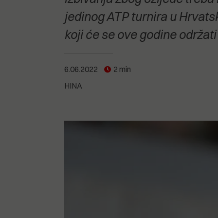
POGLEDAJTE SVE
POGLEDAJTE SVE
POGLEDAJTE SVE
jedinog ATP turnira u Hrvats
koji će se ove godine održati
POGLEDAJTE SVE
6.06.2022
2 min
HINA