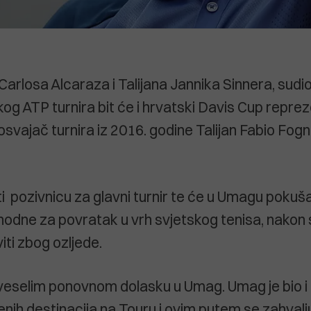
arlosa Alcaraza i Talijana Jannika Sinnera, sudio
og ATP turnira bit će i hrvatski Davis Cup repre
osvajač turnira iz 2016. godine Talijan Fabio Fognin
i pozivnicu za glavni turnir te će u Umagu pokušat
dne za povratak u vrh svjetskog tenisa, nakon s
iti zbog ozljede.
veselim ponovnom dolasku u Umag. Umag je bio i
jenih destinacija na Touru i ovim putem se zahval