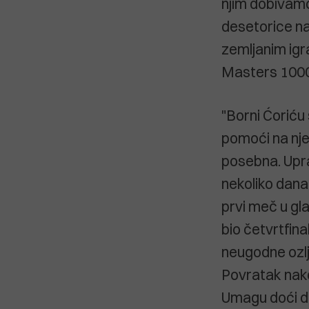
njim dobivamo
desetorice naj
zemljanim igra
Masters 1000 
"Borni Ćoriću
pomoći na nj
posebna. Upra
nekoliko dana
prvi meč u gl
bio četvrtfina
neugodne ozlj
Povratak nako
Umagu doći d