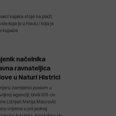
eci kajaka stoje na plaži,
le koja je u hladu i koja je
e kupače
jenik načelnika
avna ravnateljica
love u Naturi Histrici
arijeru zamijenio poslom u
vojnoj agenciji, bivši IDS-ov
ne Ližnjan Matija Maurović
no vrijeme u još jednoj
Istarska županija. Istodobno se