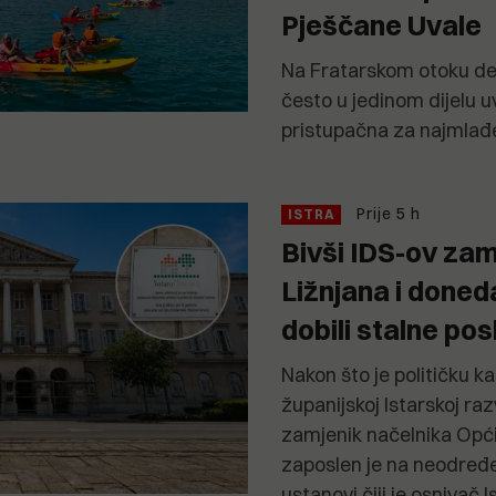
Pješčane Uvale
Na Fratarskom otoku des
često u jedinom dijelu uva
pristupačna za najmlađ
Prije 5 h
ISTRA
Bivši IDS-ov zam
Ližnjana i doned
dobili stalne pos
Nakon što je političku k
županijskoj Istarskoj raz
zamjenik načelnika Opći
zaposlen je na neodređe
ustanovi čiji je osnivač 