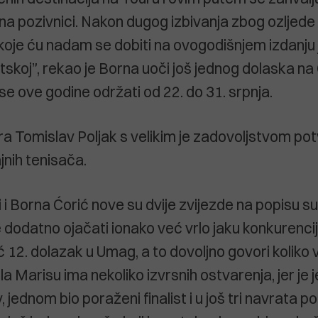
na pozivnici. Nakon dugog izbivanja zbog ozljede
oje ću nadam se dobiti na ovogodišnjem izdanju
atskoj”, rekao je Borna uoči još jednog dolaska n
se ove godine održati od 22. do 31. srpnja.
ira Tomislav Poljak s velikim je zadovoljstvom po
ajnih tenisača.
 i Borna Ćorić nove su dvije zvijezde na popisu s
e dodatno ojačati ionako već vrlo jaku konkurencij
ć 12. dolazak u Umag, a to dovoljno govori koliko vo
a Marisu ima nekoliko izvrsnih ostvarenja, jer je
 jednom bio poraženi finalist i u još tri navrata pol