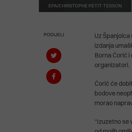
EPA/CHRISTOPHE PETIT TESSON
PODIJELI
Uz Španjolca C
izdanja umašk
Borna Ćorić i 
organizatori.
Ćorić će dobit
bodove neopho
morao naprav
“Izuzetno se 
od mojih omil