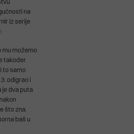
štvu
ogućnosti na
ir iz serije
:
 što mu možemo
e također
 i to samo
3. odigrao i
 je dva puta
u nakon
e što zna.
Borna baš u