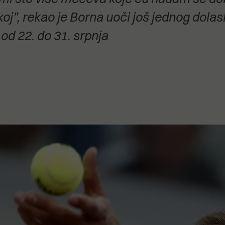
stanovanje,
koj”, rekao je Borna uoči još jednog dol
kulturu..."
 od 22. do 31. srpnja