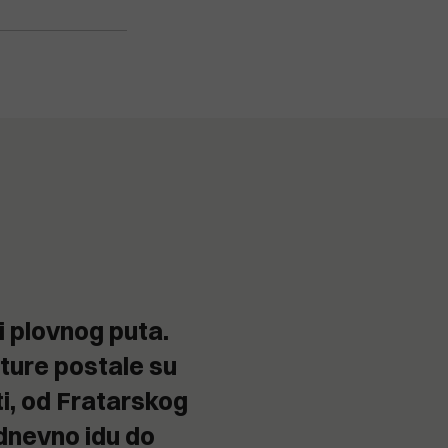
i plovnog puta.
ture postale su
ti, od Fratarskog
dnevno idu do