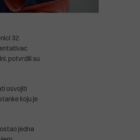
nici 32.
zentativac
i, potvrdili su
i osvojiti
tanke koju je
 ostao jedna
jujem