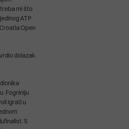
 treba mi što
 jedinog ATP
a Croatia Open
tvrdio dolazak
udionika
u. Fogniniju
li igrati u
 jednom
ufinalist. S