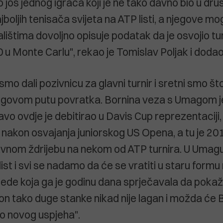
 još jednog igrača koji je ne tako davno bio u dru
boljih tenisača svijeta na ATP listi, a njegove m
lištima dovoljno opisuje podatak da je osvojio turn
u Monte Carlu", rekao je Tomislav Poljak i dodao
 smo dali pozivnicu za glavni turnir i sretni smo
egovom putu povratka. Bornina veza s Umagom j
vo ovdje je debitirao u Davis Cup reprezentaciji,
 nakon osvajanja juniorskog US Opena, a tu je 201
avnom ždrijebu na nekom od ATP turnira. U Umagu
list i svi se nadamo da će se vratiti u staru form
ede koja ga je godinu dana sprječavala da pokaž
n tako duge stanke nikad nije lagan i možda će 
o novog uspjeha".