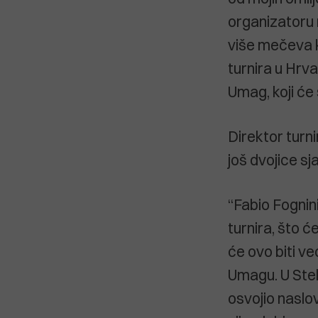
organizatoru 
više mečeva k
turnira u Hrv
Umag, koji će 
Direktor turn
još dvojice sj
“Fabio Fognini
turnira, što ć
će ovo biti ve
Umagu. U Stell
osvojio naslov,