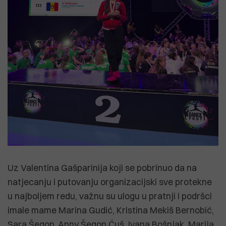
Uz Valentina Gašparinija koji se pobrinuo da na
natjecanju i putovanju organizacijski sve protekne
u najboljem redu, važnu su ulogu u pratnji i podršci
imale mame Marina Gudić, Kristina Mekiš Bernobić,
Sara Šegon, Anny Šegon Ćuš, Ivana Bošnjak, Marija