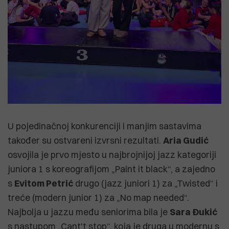
U pojedinačnoj konkurenciji i manjim sastavima
također su ostvareni izvrsni rezultati.
Aria Gudić
osvojila je prvo mjesto u najbrojnijoj jazz kategoriji
juniora 1 s koreografijom „Paint it black“, a zajedno
s
Evitom Petrić
drugo (jazz juniori 1) za „Twisted“ i
treće (modern junior 1) za „No map needed“.
Najbolja u jazzu među seniorima bila je
Sara Đukić
s nastupom „Cant't stop“, koja je druga u modernu s