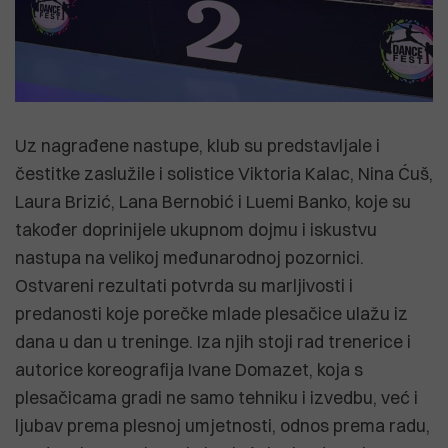
Uz nagrađene nastupe, klub su predstavljale i
čestitke zaslužile i solistice Viktoria Kalac, Nina Ćuš,
Laura Brizić, Lana Bernobić i Luemi Banko, koje su
također doprinijele ukupnom dojmu i iskustvu
nastupa na velikoj međunarodnoj pozornici.
Ostvareni rezultati potvrda su marljivosti i
predanosti koje porečke mlade plesačice ulažu iz
dana u dan u treninge. Iza njih stoji rad trenerice i
autorice koreografija Ivane Domazet, koja s
plesačicama gradi ne samo tehniku i izvedbu, već i
ljubav prema plesnoj umjetnosti, odnos prema radu,