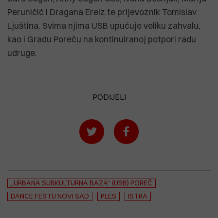
Peruničić i Dragana Ereiz te prijevoznik Tomislav
Ljuština. Svima njima USB upućuje veliku zahvalu,
kao i Gradu Poreču na kontinuiranoj potpori radu
udruge.
PODIJELI
„URBANA SUBKULTURNA BAZA“ (USB) POREČ
DANCE FESTU NOVI SAD
PLES
ISTRA