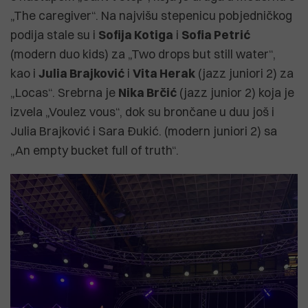
„The caregiver“. Na najvišu stepenicu pobjedničkog
podija stale su i
Sofija Kotiga
i
Sofia Petrić
(modern duo kids) za „Two drops but still water“,
kao i
Julia Brajković
i
Vita Herak
(jazz juniori 2) za
„Locas“. Srebrna je
Nika Brčić
(jazz junior 2) koja je
izvela „Voulez vous“, dok su brončane u duu još i
Julia Brajković i Sara Đukić. (modern juniori 2) sa
„An empty bucket full of truth“.