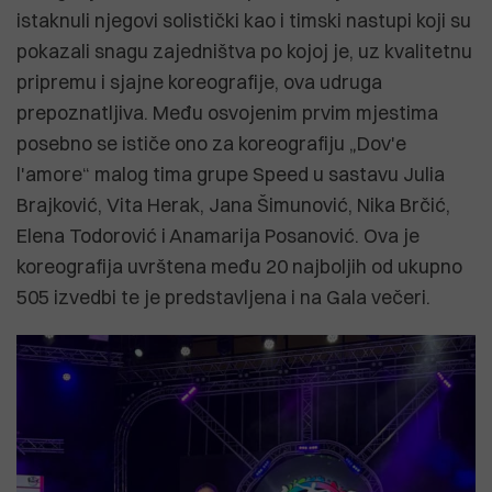
istaknuli njegovi solistički kao i timski nastupi koji su
pokazali snagu zajedništva po kojoj je, uz kvalitetnu
pripremu i sjajne koreografije, ova udruga
prepoznatljiva. Među osvojenim prvim mjestima
posebno se ističe ono za koreografiju „Dov'e
l'amore“ malog tima grupe Speed u sastavu Julia
Brajković, Vita Herak, Jana Šimunović, Nika Brčić,
Elena Todorović i Anamarija Posanović. Ova je
koreografija uvrštena među 20 najboljih od ukupno
505 izvedbi te je predstavljena i na Gala večeri.