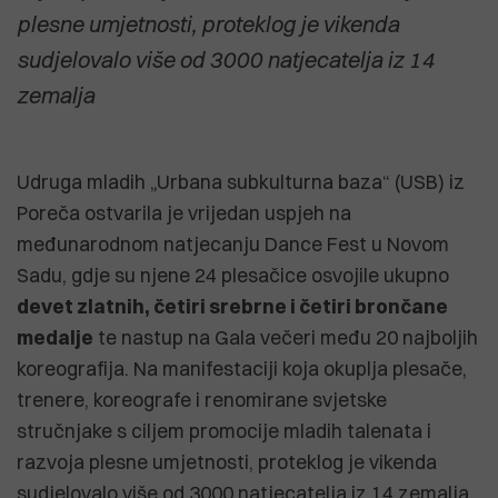
plesne umjetnosti, proteklog je vikenda
sudjelovalo više od 3000 natjecatelja iz 14
zemalja
Udruga mladih „Urbana subkulturna baza“ (USB) iz
Poreča ostvarila je vrijedan uspjeh na
međunarodnom natjecanju Dance Fest u Novom
Sadu, gdje su njene 24 plesačice osvojile ukupno
devet zlatnih, četiri srebrne i četiri brončane
medalje
te nastup na Gala večeri među 20 najboljih
koreografija. Na manifestaciji koja okuplja plesače,
trenere, koreografe i renomirane svjetske
stručnjake s ciljem promocije mladih talenata i
razvoja plesne umjetnosti, proteklog je vikenda
sudjelovalo više od 3000 natjecatelja iz 14 zemalja,