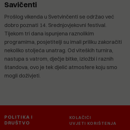
Savičenti
Prošlog vikenda u Svetvinčenti se održao već
dobro poznati 14. Srednjovjekovni festival.
Tijekom tri dana ispunjena raznolikim
programima, posjetitelji su imali priliku zakoračiti
nekoliko stoljeća unatrag. Od viteških turnira,
nastupa s vatrom, dječje bitke, izložbi i raznih
štandova, ovo je tek djelić atmosfere koju smo
mogli doživjeti.
POLITIKA I
KOLAČIĆI
DRUŠTVO
UVJETI KORIŠTENJA