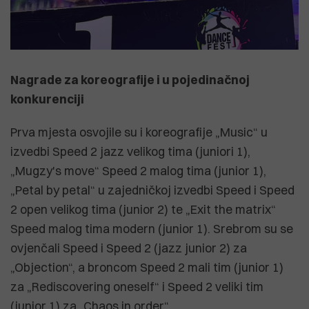
Nagrade za koreografije i u pojedinačnoj
konkurenciji
Prva mjesta osvojile su i koreografije „Music“ u
izvedbi Speed 2 jazz velikog tima (juniori 1),
„Mugzy's move“ Speed 2 malog tima (junior 1),
„Petal by petal“ u zajedničkoj izvedbi Speed i Speed
2 open velikog tima (junior 2) te „Exit the matrix“
Speed malog tima modern (junior 1). Srebrom su se
ovjenčali Speed i Speed 2 (jazz junior 2) za
„Objection“, a broncom Speed 2 mali tim (junior 1)
za „Rediscovering oneself“ i Speed 2 veliki tim
(junior 1) za „Chaos in order“.