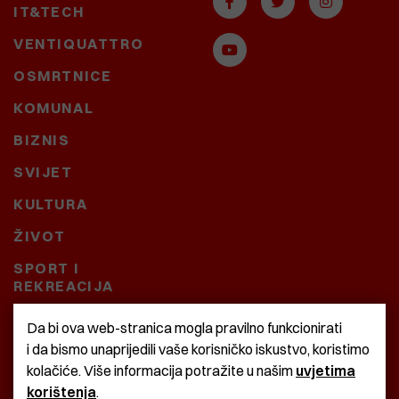
IT&TECH
VENTIQUATTRO
OSMRTNICE
KOMUNAL
BIZNIS
SVIJET
KULTURA
ŽIVOT
SPORT I
REKREACIJA
CRNA KRONIKA
Da bi ova web-stranica mogla pravilno funkcionirati
i da bismo unaprijedili vaše korisničko iskustvo, koristimo
BAŠTARDINI I PRAVI
kolačiće. Više informacija potražite u našim
uvjetima
KRASNA ZEMLJA
korištenja
.