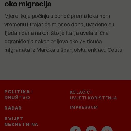
oko migracija
Mjere, koje počinju u ponoć prema lokalnom
vremenu i trajat će mjesec dana, uvedene su
tjedan dana nakon što je Italija uvela slična
ograničenja nakon priljeva oko 78 tisuća
migranata iz Maroka u španjolsku enklavu Ceutu
POLITIKA I
KOLAČIĆI
DRUŠTVO
UVJETI KORIŠTENJA
IMPRESSUM
RADAR
SVIJET
NEKRETNINA