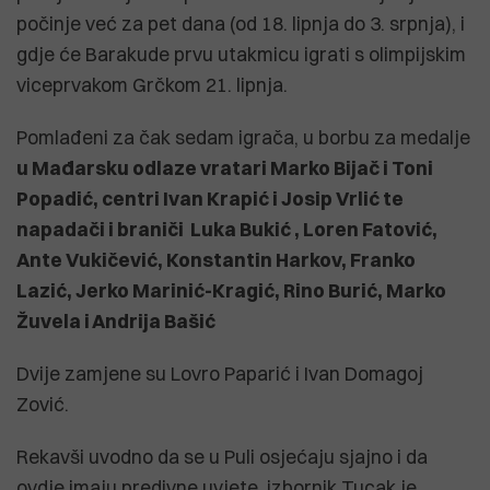
počinje već za pet dana (od 18. lipnja do 3. srpnja), i
gdje će Barakude prvu utakmicu igrati s olimpijskim
viceprvakom Grčkom 21. lipnja.
Pomlađeni za čak sedam igrača, u borbu za medalje
u Mađarsku odlaze vratari Marko Bijač i Toni
Popadić, centri Ivan Krapić i Josip Vrlić te
napadači i braniči Luka Bukić , Loren Fatović,
Ante Vukičević, Konstantin Harkov, Franko
Lazić, Jerko Marinić-Kragić, Rino Burić, Marko
Žuvela i Andrija Bašić
Dvije zamjene su Lovro Paparić i Ivan Domagoj
Zović.
Rekavši uvodno da se u Puli osjećaju sjajno i da
ovdje imaju predivne uvjete, izbornik Tucak je