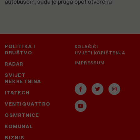
autobusom, sada je pruga opet otvorena
POLITIKA I
KOLAČIĆI
DRUŠTVO
UVJETI KORIŠTENJA
IMPRESSUM
RADAR
SVIJET
NEKRETNINA
IT&TECH
VENTIQUATTRO
OSMRTNICE
KOMUNAL
BIZNIS