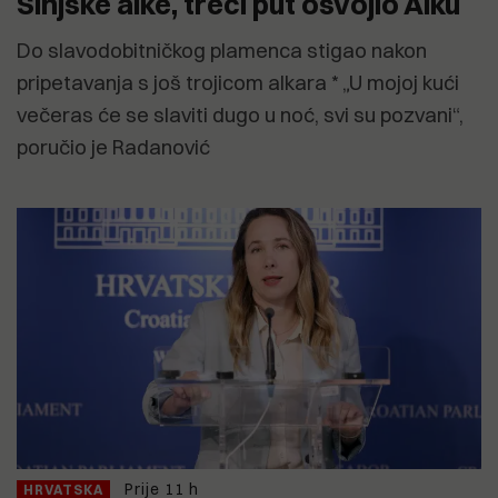
Sinjske alke, treći put osvojio Alku
Do slavodobitničkog plamenca stigao nakon
pripetavanja s još trojicom alkara * „U mojoj kući
večeras će se slaviti dugo u noć, svi su pozvani“,
poručio je Radanović
Prije 11 h
HRVATSKA