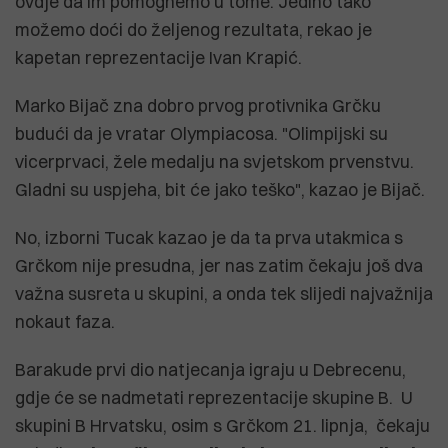
ovdje da im pomognemo u tome. Jedino tako
možemo doći do željenog rezultata, rekao je
kapetan reprezentacije Ivan Krapić.
Marko Bijač zna dobro prvog protivnika Grčku
budući da je vratar Olympiacosa. "Olimpijski su
vicerprvaci, žele medalju na svjetskom prvenstvu.
Gladni su uspjeha, bit će jako teško", kazao je Bijač.
No, izborni Tucak kazao je da ta prva utakmica s
Grčkom nije presudna, jer nas zatim čekaju još dva
važna susreta u skupini, a onda tek slijedi najvažnija
nokaut faza.
Barakude prvi dio natjecanja igraju u Debrecenu,
gdje će se nadmetati reprezentacije skupine B. U
skupini B Hrvatsku, osim s Grčkom 21. lipnja, čekaju