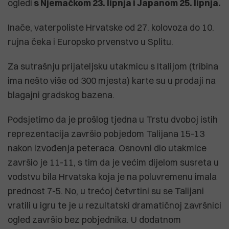
ogledi
s Njemačkom 23. lipnja i Japanom 25. lipnja.
Inače, vaterpoliste Hrvatske od 27. kolovoza do 10.
rujna čeka i Europsko prvenstvo u Splitu.
Za sutrašnju prijateljsku utakmicu s Italijom (tribina
ima nešto više od 300 mjesta) karte su u prodaji na
blagajni gradskog bazena.
Podsjetimo da je prošlog tjedna u Trstu dvoboj istih
reprezentacija završio pobjedom Talijana 15-13
nakon izvođenja peteraca. Osnovni dio utakmice
završio je 11-11, s tim da je većim dijelom susreta u
vodstvu bila Hrvatska koja je na poluvremenu imala
prednost 7-5. No, u trećoj četvrtini su se Talijani
vratili u igru te je u rezultatski dramatičnoj završnici
ogled završio bez pobjednika. U dodatnom