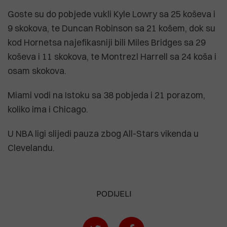
Goste su do pobjede vukli Kyle Lowry sa 25 koševa i
9 skokova, te Duncan Robinson sa 21 košem, dok su
kod Hornetsa najefikasniji bili Miles Bridges sa 29
koševa i 11 skokova, te Montrezl Harrell sa 24 koša i
osam skokova.
Miami vodi na Istoku sa 38 pobjeda i 21 porazom,
koliko ima i Chicago.
U NBA ligi slijedi pauza zbog All-Stars vikenda u
Clevelandu.
PODIJELI