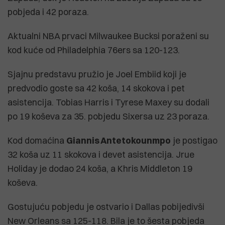
pobjeda i 42 poraza.
Aktualni NBA prvaci Milwaukee Bucksi poraženi su
kod kuće od Philadelphia 76ers sa 120-123.
Sjajnu predstavu pružio je Joel Embiid koji je
predvodio goste sa 42 koša, 14 skokova i pet
asistencija. Tobias Harris i Tyrese Maxey su dodali
po 19 koševa za 35. pobjedu Sixersa uz 23 poraza.
Kod domaćina
Giannis Antetokounmpo
je postigao
32 koša uz 11 skokova i devet asistencija. Jrue
Holiday je dodao 24 koša, a Khris Middleton 19
koševa.
Gostujuću pobjedu je ostvario i Dallas pobijedivši
New Orleans sa 125-118. Bila je to šesta pobjeda