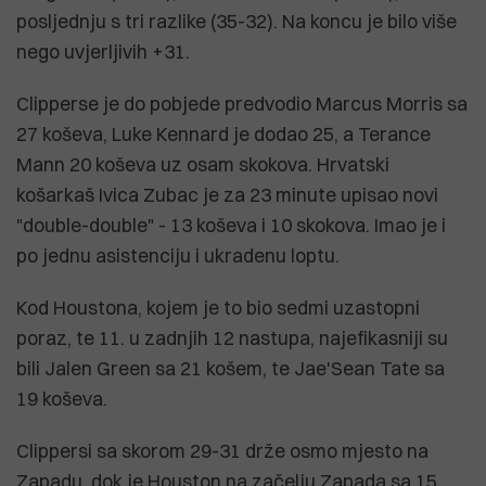
posljednju s tri razlike (35-32). Na koncu je bilo više
nego uvjerljivih +31.
Clipperse je do pobjede predvodio Marcus Morris sa
27 koševa, Luke Kennard je dodao 25, a Terance
Mann 20 koševa uz osam skokova. Hrvatski
košarkaš Ivica Zubac je za 23 minute upisao novi
"double-double" - 13 koševa i 10 skokova. Imao je i
po jednu asistenciju i ukradenu loptu.
Kod Houstona, kojem je to bio sedmi uzastopni
poraz, te 11. u zadnjih 12 nastupa, najefikasniji su
bili Jalen Green sa 21 košem, te Jae'Sean Tate sa
19 koševa.
Clippersi sa skorom 29-31 drže osmo mjesto na
Zapadu, dok je Houston na začelju Zapada sa 15