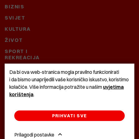
BIZNIS
SVIJET
KULTURA
ŽIVOT
SPORT I
REKREACIJA
CRNA KRONIKA
Da bi ova web-stranica mogla pravilno funkcionirati
i da bismo unaprijedili vaše korisničko iskustvo, koristimo
BAŠTARDINI I PRAVI
kolačiće. Više informacija potražite u našim
uvjetima
KRASNA ZEMLJA
korištenja
.
PRIHVATI SVE
©2022 Istra24 - istarske digitalne novine
Prilagodi postavke