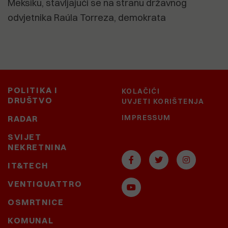
Meksiku, stavljajući se na stranu državnog
odvjetnika Raúla Torreza, demokrata
POLITIKA I
KOLAČIĆI
DRUŠTVO
UVJETI KORIŠTENJA
IMPRESSUM
RADAR
SVIJET
NEKRETNINA
IT&TECH
VENTIQUATTRO
OSMRTNICE
KOMUNAL